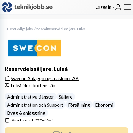
Logga in
Hem
Lediga jobb
Ekonomi
Reservdelssäljare, Luleå
Reservdelssäljare, Luleå
Swecon Anläggningsmaskiner AB
Luleå,
Norrbottens län
Administrativa tjänster
Säljare
Administration och Support
Försäljning
Ekonomi
Bygg & anläggning
Ansök senast: 2025-06-22