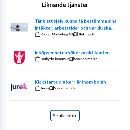
Liknande tjänster
Tänk att själv kunna få bestämma sina
intäkter, arbetstider och var du ska
jobba. – Prova på att vara din egen
Pontac Marketing AB
Blekinge län
chef
Reservdelssäljare, Luleå
Inköpsenheten söker praktikanter
Botkyrka kommun
Stockholms län
 Urval sker löpande
Luleå
Arbete på plats
Kickstarta din karriär inom bolån
Jurek
Stockholms län
Ansök nu
Se alla jobb
Urval sker löpande
Luleå
Arbete på plats