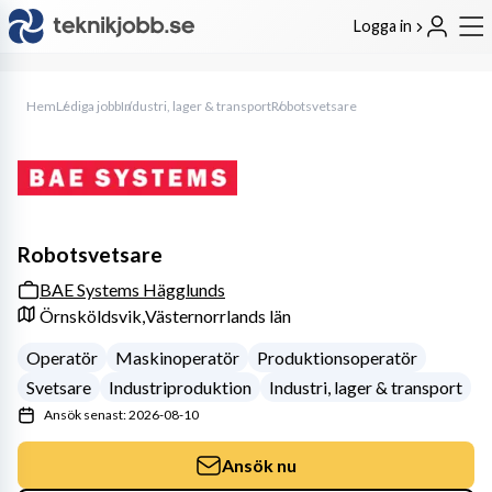
Logga in
Hem
Lediga jobb
Industri, lager & transport
Robotsvetsare
Robotsvetsare
BAE Systems Hägglunds
Örnsköldsvik,
Västernorrlands län
Operatör
Maskinoperatör
Produktionsoperatör
Svetsare
Industriproduktion
Industri, lager & transport
Ansök senast: 2026-08-10
Ansök nu