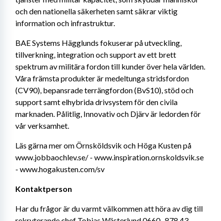
och den nationella säkerheten samt säkrar viktig 
information och infrastruktur.
BAE Systems Hägglunds fokuserar på utveckling, 
tillverkning, integration och support av ett brett 
spektrum av militära fordon till kunder över hela världen. 
Våra främsta produkter är medeltunga stridsfordon 
(CV90), bepansrade terrängfordon (BvS10), stöd och 
support samt elhybrida drivsystem för den civila 
marknaden. Pålitlig, Innovativ och Djärv är ledorden för 
vår verksamhet.
Läs gärna mer om Örnsköldsvik och Höga Kusten på 
www.jobbaochlev.se/ - www.inspiration.ornskoldsvik.se 
- www.hogakusten.com/sv
Kontaktperson
Har du frågor är du varmt välkommen att höra av dig till 
rekryterande chef Tobias Wästerlund 0660- 878 43, 