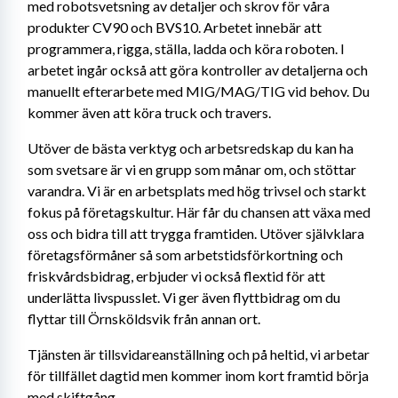
med robotsvetsning av detaljer och skrov för våra 
produkter CV90 och BVS10. Arbetet innebär att 
programmera, rigga, ställa, ladda och köra roboten. I 
arbetet ingår också att göra kontroller av detaljerna och 
manuellt efterarbete med MIG/MAG/TIG vid behov. Du 
kommer även att köra truck och travers.
Utöver de bästa verktyg och arbetsredskap du kan ha 
som svetsare är vi en grupp som månar om, och stöttar 
varandra. Vi är en arbetsplats med hög trivsel och starkt 
fokus på företagskultur. Här får du chansen att växa med 
oss och bidra till att trygga framtiden. Utöver självklara 
företagsförmåner så som arbetstidsförkortning och 
friskvårdsbidrag, erbjuder vi också flextid för att 
underlätta livspusslet. Vi ger även flyttbidrag om du 
flyttar till Örnsköldsvik från annan ort.
Tjänsten är tillsvidareanställning och på heltid, vi arbetar 
för tillfället dagtid men kommer inom kort framtid börja 
med skiftgång.