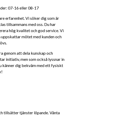
er: 07-16 eller 08-17 
re erfarenhet. Vi söker dig som är 
klas tillsammans med oss. Du har 
erera hög kvalitet och god service. Vi 
så uppskattar mötet med kunden och 
övs.
ra genom att dela kunskap och 
ar initiativ, men som också lyssnar in 
u känner dig bekväm med ett fysiskt 
k!
tillsätter tjänster löpande. Vänta 