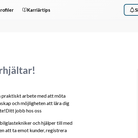
rofiler
Karriärtips
S
hjältar!
 praktiskt arbete med att möta 
skap och möjligheten att lära dig 
te!Ditt jobb hos oss
lglastekniker och hjälper till med 
n att ta emot kunder, registrera 
!