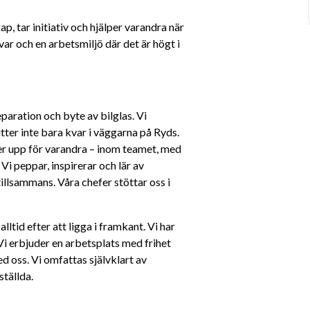
, tar initiativ och hjälper varandra när 
ar och en arbetsmiljö där det är högt i 
aration och byte av bilglas. Vi 
ter inte bara kvar i väggarna på Ryds. 
ller upp för varandra – inom teamet, med 
i peppar, inspirerar och lär av 
tillsammans. Våra chefer stöttar oss i 
tid efter att ligga i framkant. Vi har 
Vi erbjuder en arbetsplats med frihet 
d oss. Vi omfattas självklart av 
tällda. 