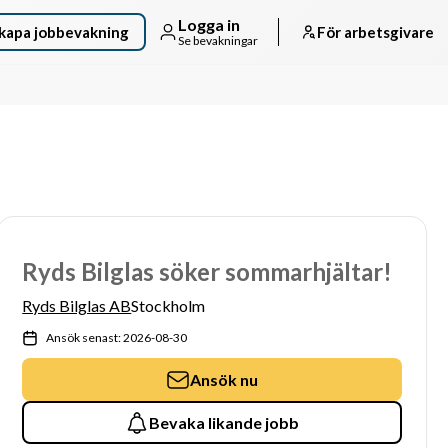
Logga in
kapa jobbevakning
För arbetsgivare
Se bevakningar
Ryds Bilglas söker sommarhjältar!
Ryds Bilglas AB
Stockholm
Ansök senast: 2026-08-30
Ansök nu
Bevaka likande jobb