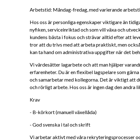
Arbetstid: Måndag-fredag, med varierande arbetstid
Hos oss är personliga egenskaper viktigare än tidiga
nyfiken, serviceinriktad och som vill växa och utvec
kundens bästa i fokus och strävar alltid efter att lev
tror att du trivs med att arbeta praktiskt, men ock
kan ta hand om administrativa uppgifter när det beh
Vi värdesätter lagarbete och att man hjälper varand
erfarenheter. Du är en flexibel lagspelare som gärna t
och samarbetar med kollegorna. Det är viktigt att d
och rörligt arbete. Hos oss är ingen dag den andra li
Krav
- B-körkort (manuell växellåda) 
- God svenska i tal och skrift
Vi arbetar aktivt med våra rekryteringsprocesser och 