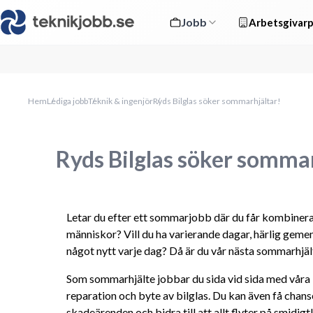
Jobb
Arbetsgivarp
Hem
Lediga jobb
Teknik & ingenjör
Ryds Bilglas söker sommarhjältar!
Ryds Bilglas söker sommar
Letar du efter ett sommarjobb där du får kombinera
människor? Vill du ha varierande dagar, härlig gemen
något nytt varje dag? Då är du vår nästa sommarhjäl
Som sommarhjälte jobbar du sida vid sida med våra bi
reparation och byte av bilglas. Du kan även få chanse
skadeärenden och bidra till att allt flyter på smidigt