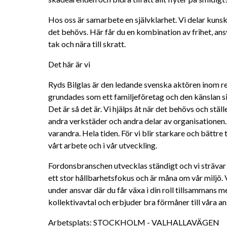
Hos oss är samarbete en självklarhet. Vi delar kunskap
det behövs. Här får du en kombination av frihet, ansv
tak och nära till skratt.
Det här är vi
Ryds Bilglas är den ledande svenska aktören inom rep
grundades som ett familjeföretag och den känslan sit
Det är så det är. Vi hjälps åt när det behövs och stä
andra verkstäder och andra delar av organisationen. V
varandra. Hela tiden. För vi blir starkare och bättre 
vårt arbete och i vår utveckling.
Fordonsbranschen utvecklas ständigt och vi strävar all
ett stor hållbarhetsfokus och är måna om vår miljö. 
under ansvar där du får växa i din roll tillsammans me
kollektivavtal och erbjuder bra förmåner till våra ans
Arbetsplats: STOCKHOLM - VALHALLAVÄGEN 