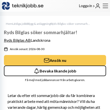
Logga in
Hem
Lediga jobb
Bygg & anläggning
Ryds Bilglas söker sommarhjältar!
Ryds Bilglas söker sommarhjältar!
Ryds Bilglas AB
Landskrona
Ansök senast: 2026-08-30
Ansök nu
Bevaka likande jobb
Få mejl med jobbannonser från arbetsgivaren.
Letar du efter ett sommarjobb där du får kombinera 
praktiskt arbete med att möta människor? Vill du ha 
varierande dagar, härlig gemenskap och möjligheten att 