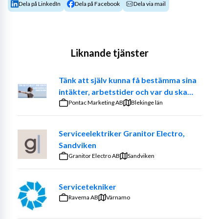
Dela på LinkedIn
Dela på Facebook
Dela via mail
Liknande tjänster
Tänk att själv kunna få bestämma sina
intäkter, arbetstider och var du ska
jobba. – Prova på att vara din egen
Pontac Marketing AB
Blekinge län
chef
Serviceelektriker Granitor Electro,
Sandviken
Granitor Electro AB
Sandviken
Servicetekniker
Ravema AB
Värnamo