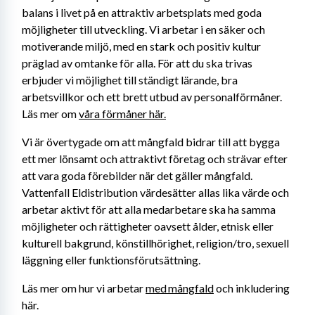
balans i livet på en attraktiv arbetsplats med goda 
möjligheter till utveckling. Vi arbetar i en säker och 
motiverande miljö, med en stark och positiv kultur 
präglad av omtanke för alla. För att du ska trivas 
erbjuder vi möjlighet till ständigt lärande, bra 
arbetsvillkor och ett brett utbud av personalförmåner. 
Läs mer om 
våra förmåner här.
Vi är övertygade om att mångfald bidrar till att bygga 
ett mer lönsamt och attraktivt företag och strävar efter 
att vara goda förebilder när det gäller mångfald. 
Vattenfall Eldistribution värdesätter allas lika värde och 
arbetar aktivt för att alla medarbetare ska ha samma 
möjligheter och rättigheter oavsett ålder, etnisk eller 
kulturell bakgrund, könstillhörighet, religion/tro, sexuell 
läggning eller funktionsförutsättning. 
Läs mer om hur vi arbetar 
med mångfald
 och inkludering 
här.