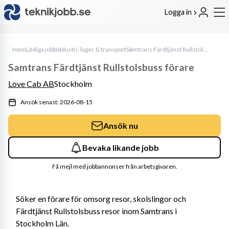
Logga in
Hem
Lediga jobb
Industri, lager & transport
Samtrans Färdtjänst Rullstolsbuss förare
Samtrans Färdtjänst Rullstolsbuss förare
Love Cab AB
Stockholm
Ansök senast: 2026-08-15
Ansök nu
Bevaka likande jobb
Få mejl med jobbannonser från arbetsgivaren.
Söker en förare för omsorg resor, skolslingor och 
Färdtjänst Rullstolsbuss resor inom Samtrans i 
Stockholm Län.