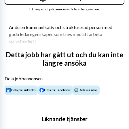
Få mejl med jobbannonser från arbetsgivaren.
Är du en kommunikativ och strukturerad person med 
goda ledaregenskaper som trivs med att arbeta 
självständigt?
OneCo erbjuder dig utmanande projekt, familjär 
Detta jobb har gått ut och du kan inte
stämning, kompetensutveckling och goda arbetsvillkor. 
längre ansöka
Vi arbetar i en framtidsbransch och bedriver en 
samhällsviktig verksamhet där vi hjälper våra kunder 
Dela jobbannonsen
med service och underhåll av deras energiinfrastruktur.
Dela på LinkedIn
Dela på Facebook
Dela via mail
Vi söker nu dig som vill bli en del av vårt team i Malmö.
Om tjänsten:
Vi söker en erfaren och engagerad senior beredare med 
Liknande tjänster
ledaregenskaper inför ett nytt avtal som ska 
implementeras. Hos oss får du en nyckelroll i beredning 