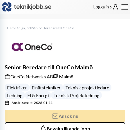
Logga in
Hem
Lediga jobb
Senior Beredare till OneCo Malmö
Senior Beredare till OneCo Malmö
OneCo Networks AB
Malmö
Elektriker
Elnätstekniker
Teknisk projektledare
Ledning
El & Energi
Teknisk Projektledning
Ansök senast: 2026-01-11
Ansök nu
Bevaka likande jobb