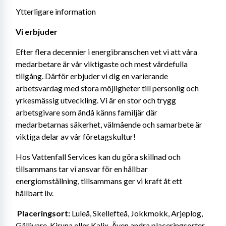
Ytterligare information
Vi erbjuder  
Efter flera decennier i energibranschen vet vi att våra 
medarbetare är vår viktigaste och mest värdefulla 
tillgång. Därför erbjuder vi dig en varierande 
arbetsvardag med stora möjligheter till personlig och 
yrkesmässig utveckling. Vi är en stor och trygg 
arbetsgivare som ändå känns familjär där 
medarbetarnas säkerhet, välmående och samarbete är 
viktiga delar av vår företagskultur! 
Hos Vattenfall Services kan du göra skillnad och 
tillsammans tar vi ansvar för en hållbar 
energiomställning, tillsammans ger vi kraft åt ett 
hållbart liv. 
Placeringsort: 
Luleå, Skellefteå, Jokkmokk, Arjeplog, 
Gällivare, Kiruna eller Kalix. Även andra placeringsorter 