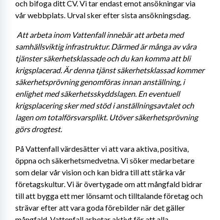
och bifoga ditt CV.
Vi tar endast emot ansökningar via 
vår webbplats. Urval sker efter sista ansökningsdag.
Att arbeta inom Vattenfall innebär att arbeta med 
samhällsviktig infrastruktur. Därmed är många av våra 
tjänster säkerhetsklassade och du kan komma att bli 
krigsplacerad. Är denna tjänst säkerhetsklassad kommer 
säkerhetsprövning genomföras innan anställning, i 
enlighet med säkerhetsskyddslagen. En eventuell 
krigsplacering sker med stöd i anställningsavtalet och 
lagen om totalförsvarsplikt. Utöver säkerhetsprövning 
görs drogtest. 
På Vattenfall värdesätter vi att vara aktiva, positiva, 
öppna och säkerhetsmedvetna. Vi söker medarbetare 
som delar vår vision och kan bidra till att stärka vår 
företagskultur. Vi är övertygade om att mångfald bidrar 
till att bygga ett mer lönsamt och tilltalande företag och 
strävar efter att vara goda förebilder när det gäller 
mångfald. Vattenfall arbetar aktivt för att alla 