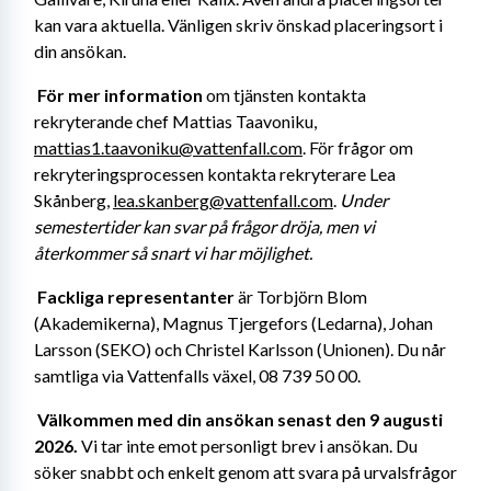
kan vara aktuella. Vänligen skriv önskad placeringsort i 
din ansökan.
För mer information
 om tjänsten kontakta 
rekryterande chef Mattias Taavoniku, 
mattias1.taavoniku@vattenfall.com
. För frågor om 
rekryteringsprocessen kontakta rekryterare Lea 
Skånberg, 
lea.skanberg@vattenfall.com
. 
Under 
semestertider kan svar på frågor dröja, men vi 
återkommer så snart vi har möjlighet.
Fackliga representanter
 är Torbjörn Blom 
(Akademikerna), Magnus Tjergefors (Ledarna), Johan 
Larsson (SEKO) och Christel Karlsson (Unionen). Du når 
samtliga via Vattenfalls växel, 08 739 50 00. 
Välkommen med din ansökan senast den 9 augusti 
2026. 
Vi tar inte emot personligt brev i ansökan. Du 
söker snabbt och enkelt genom att svara på urvalsfrågor 