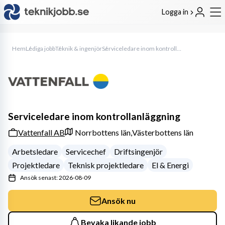
Logga in
Hem
Lediga jobb
Teknik & ingenjör
Serviceledare inom kontrollanläggning
Serviceledare inom kontrollanläggning
Vattenfall AB
Norrbottens län,
Västerbottens län
Arbetsledare
Servicechef
Driftsingenjör
Projektledare
Teknisk projektledare
El & Energi
Ansök senast: 2026-08-09
Ansök nu
Bevaka likande jobb