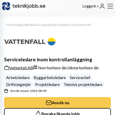
Logga in
Hem
Lediga jobb
Teknik & ingenjör
Serviceledare inom kontrollanläggning
Serviceledare inom kontrollanläggning
Vattenfall AB
Norrbottens län,
Västerbottens län
Arbetsledare
Byggarbetsledare
Servicechef
Driftsingenjör
Projektledare
Teknisk projektledare
Ansök senast: 2026-08-09
Ansök nu
Bevaka likande jobb