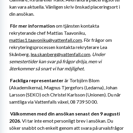
kan vara aktuella. Vänligen skriv önskad placeringsort i 
din ansökan.
För mer information
 om tjänsten kontakta 
rekryterande chef Mattias Taavoniku, 
mattias1.taavoniku@vattenfall.com
. För frågor om 
rekryteringsprocessen kontakta rekryterare Lea 
Skånberg, 
lea.skanberg@vattenfall.com
. 
Under 
semestertider kan svar på frågor dröja, men vi 
återkommer så snart vi har möjlighet.
Fackliga representanter
 är Torbjörn Blom 
(Akademikerna), Magnus Tjergefors (Ledarna), Johan 
Larsson (SEKO) och Christel Karlsson (Unionen). Du når 
samtliga via Vattenfalls växel, 08 739 50 00. 
Välkommen med din ansökan senast den 9 augusti 
2026. 
Vi tar inte emot personligt brev i ansökan. Du 
söker snabbt och enkelt genom att svara på urvalsfrågor 