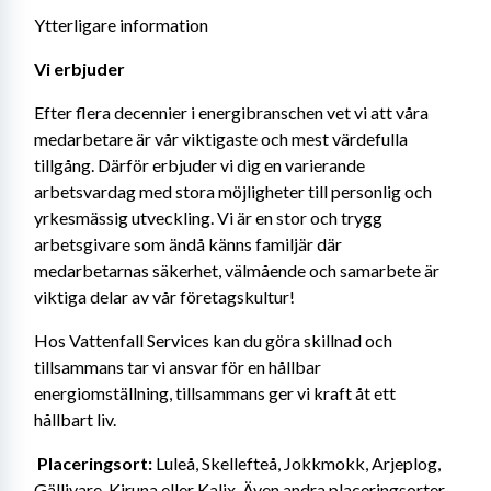
Ytterligare information
Vi erbjuder  
Efter flera decennier i energibranschen vet vi att våra 
medarbetare är vår viktigaste och mest värdefulla 
tillgång. Därför erbjuder vi dig en varierande 
arbetsvardag med stora möjligheter till personlig och 
yrkesmässig utveckling. Vi är en stor och trygg 
arbetsgivare som ändå känns familjär där 
medarbetarnas säkerhet, välmående och samarbete är 
viktiga delar av vår företagskultur! 
Hos Vattenfall Services kan du göra skillnad och 
tillsammans tar vi ansvar för en hållbar 
energiomställning, tillsammans ger vi kraft åt ett 
hållbart liv. 
Placeringsort: 
Luleå, Skellefteå, Jokkmokk, Arjeplog, 
Gällivare, Kiruna eller Kalix. Även andra placeringsorter 