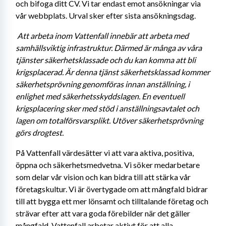
och bifoga ditt CV.
Vi tar endast emot ansökningar via 
vår webbplats. Urval sker efter sista ansökningsdag.
Att arbeta inom Vattenfall innebär att arbeta med 
samhällsviktig infrastruktur. Därmed är många av våra 
tjänster säkerhetsklassade och du kan komma att bli 
krigsplacerad. Är denna tjänst säkerhetsklassad kommer 
säkerhetsprövning genomföras innan anställning, i 
enlighet med säkerhetsskyddslagen. En eventuell 
krigsplacering sker med stöd i anställningsavtalet och 
lagen om totalförsvarsplikt. Utöver säkerhetsprövning 
görs drogtest. 
På Vattenfall värdesätter vi att vara aktiva, positiva, 
öppna och säkerhetsmedvetna. Vi söker medarbetare 
som delar vår vision och kan bidra till att stärka vår 
företagskultur. Vi är övertygade om att mångfald bidrar 
till att bygga ett mer lönsamt och tilltalande företag och 
strävar efter att vara goda förebilder när det gäller 
mångfald. Vattenfall arbetar aktivt för att alla 