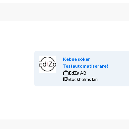
Kebne söker
Testautomatiserare!
EdZa AB
Stockholms län