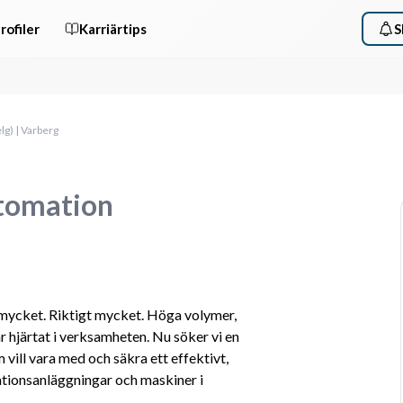
rofiler
Karriärtips
S
lg) | Varberg
utomation
mycket. Riktigt mycket. Höga volymer, 
 hjärtat i verksamheten. Nu söker vi en 
ill vara med och säkra ett effektivt, 
ationsanläggningar och maskiner i 