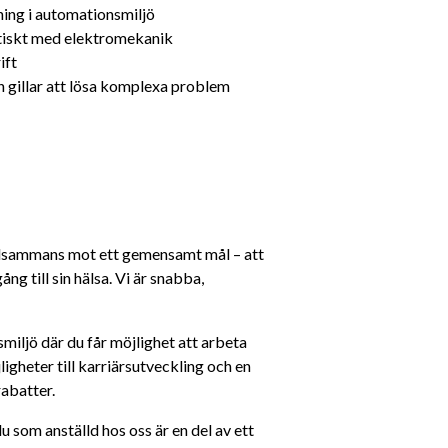
ning i automationsmiljö
tiskt med elektromekanik
ift
h gillar att lösa komplexa problem 
llsammans mot ett gemensamt mål – att 
ng till sin hälsa. Vi är snabba, 
miljö där du får möjlighet att arbeta 
gheter till karriärsutveckling och en 
abatter.
 som anställd hos oss är en del av ett 