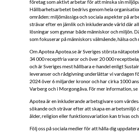
företag som aktivt arbetar för att minska sin miljöp
Hållbarhetsarbetet bedrivs genom hela organisation
områden: miljömässiga och sociala aspekter på arbet
strävar efter en jämlik och inkluderande värld där al
lösningar som gynnar både människor och miljön. Dä
som fokuserar på människors välmående, hälsa och 
Om Apotea Apotea.se är Sveriges största nätapotek. 
34 000 receptfria varor och över 20 000 receptbela
och är Sveriges mest hållbara e-handel enligt Sust
leveranser och rådgivning underlättar vi vardagen f
2024 över 6 miljarder kronor och har cirka 1000 anstäl
Varberg och i Morgongåva. För mer information, se 
Apotea är en inkluderande arbetsgivare som värdesä
sökande och strävar efter att skapa en arbetsmiljö 
ålder, religion eller funktionsvariation kan trivas oc
Följ oss på sociala medier för att hålla dig uppdate