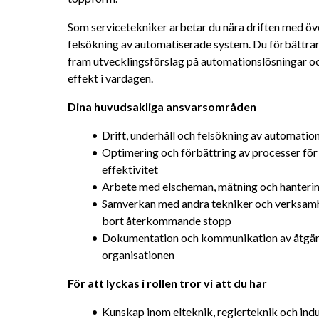
Som servicetekniker arbetar du nära driften med öve
felsökning av automatiserade system. Du förbättrar 
fram utvecklingsförslag på automationslösningar och s
effekt i vardagen.
Dina huvudsakliga ansvarsområden
Drift, underhåll och felsökning av automati
Optimering och förbättring av processer för h
effektivitet
Arbete med elscheman, mätning och hanteri
Samverkan med andra tekniker och verksamhet
bort återkommande stopp
Dokumentation och kommunikation av åtgärde
organisationen
För att lyckas i rollen tror vi att du har
Kunskap inom elteknik, reglerteknik och indu