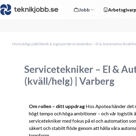
Jobb
Arbetsgivarp
Hem
Lediga jobb
Teknik & ingenjör
Servicetekniker – El & Automation (kväll/he
Servicetekniker – El & A
(kväll/helg) | Varberg
Om rollen – ditt uppdrag
 Hos Apotea händer det 
högt tempo och höga ambitioner – och vår logistik är
servicetekniker med fokus på el och automation som v
säkert och stabilt flöde genom att hålla våra autom
toppform.