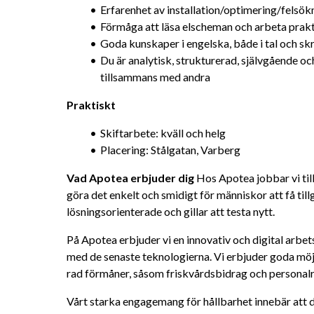
Erfarenhet av installation/optimering/felsök
Förmåga att läsa elscheman och arbeta prak
Goda kunskaper i engelska, både i tal och skr
Du är analytisk, strukturerad, självgående oc
tillsammans med andra
Praktiskt
Skiftarbete: kväll och helg
Placering: Stålgatan, Varberg
Vad Apotea erbjuder dig
 Hos Apotea jobbar vi ti
göra det enkelt och smidigt för människor att få tillgå
lösningsorienterade och gillar att testa nytt.
På Apotea erbjuder vi en innovativ och digital arbets
med de senaste teknologierna. Vi erbjuder goda möjli
rad förmåner, såsom friskvårdsbidrag och personalr
Vårt starka engagemang för hållbarhet innebär att du