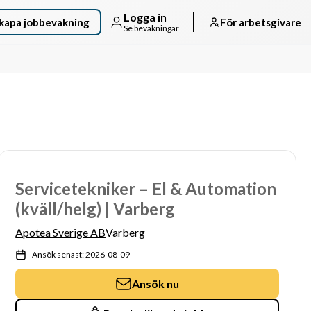
Logga in
kapa jobbevakning
För arbetsgivare
Se bevakningar
Servicetekniker – El & Automation
(kväll/helg) | Varberg
Apotea Sverige AB
Varberg
Ansök senast: 2026-08-09
Ansök nu