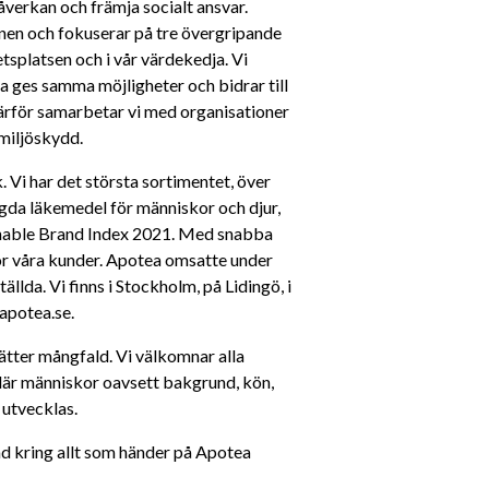
åverkan och främja socialt ansvar. 
en och fokuserar på tre övergripande 
splatsen och i vår värdekedja. Vi 
la ges samma möjligheter och bidrar till 
rför samarbetar vi med organisationer 
miljöskydd.
Vi har det största sortimentet, över 
gda läkemedel för människor och djur, 
ainable Brand Index 2021. Med snabba 
ör våra kunder. Apotea omsatte under 
lda. Vi finns i Stockholm, på Lidingö, i 
apotea.se.
tter mångfald. Vi välkomnar alla 
där människor oavsett bakgrund, kön, 
h utvecklas.
rad kring allt som händer på Apotea