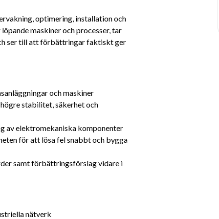
rvakning, optimering, installation och 
löpande maskiner och processer, tar 
er till att förbättringar faktiskt ger 
onsanläggningar och maskiner
ögre stabilitet, säkerhet och 
ng av elektromekaniska komponenter
en för att lösa fel snabbt och bygga 
r samt förbättringsförslag vidare i 
striella nätverk