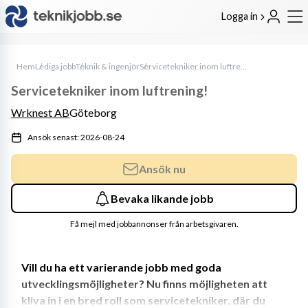
Logga in
Hem
Lediga jobb
Teknik & ingenjör
Servicetekniker inom luftrening!
Servicetekniker inom luftrening!
Wrknest AB
Göteborg
Ansök senast: 2026-08-24
Ansök nu
Bevaka likande jobb
Få mejl med jobbannonser från arbetsgivaren.
Vill du ha ett varierande jobb med goda 
utvecklingsmöjligheter? Nu finns möjligheten att 
kliva in i en bred roll som servicetekniker, där du 