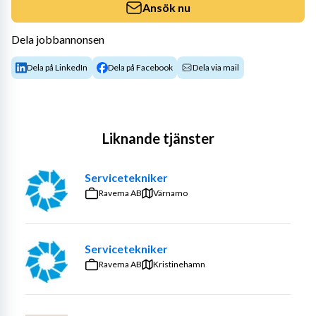
Ansök nu
Dela jobbannonsen
Dela på LinkedIn
Dela på Facebook
Dela via mail
Liknande tjänster
Servicetekniker
Ravema AB
Värnamo
Servicetekniker
Ravema AB
Kristinehamn