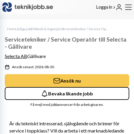
Logga in
Hem
Lediga jobb
Teknik & ingenjör
Servicetekniker / Service Operatör till Selecta - Gällivare
Servicetekniker / Service Operatör till Selecta
- Gällivare
Selecta AB
Gällivare
Ansök senast: 2026-08-30
Ansök nu
Bevaka likande jobb
Få mejl med jobbannonser från arbetsgivaren.
Är du tekniskt intresserad, självgående och brinner för 
service i toppklass? Vill du arbeta i ett marknadsledande 