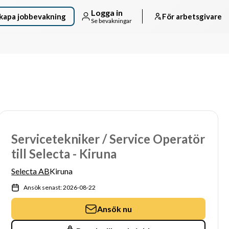
Logga in
kapa jobbevakning
För arbetsgivare
Se bevakningar
Servicetekniker / Service Operatör
till Selecta - Kiruna
Selecta AB
Kiruna
Ansök senast: 2026-08-22
Ansök nu