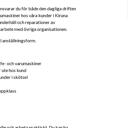
ansvarar du för både den dagliga driften 
umaskiner hos våra kunder i Kiruna 
nderhåll och reparationer av 
marbete med övriga organisationen.
l anställningsform.
affe- och varumaskiner
r ute hos kund
under i skötsel
toppklass
dje och arbeta praktiskt. Du kan ha 