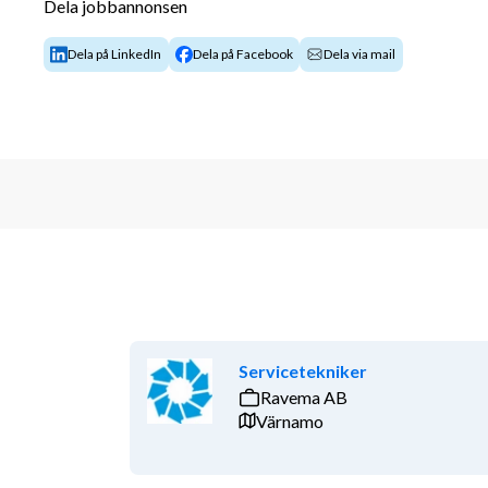
Dela jobbannonsen
Dela på LinkedIn
Dela på Facebook
Dela via mail
Servicetekniker
Ravema AB
Värnamo