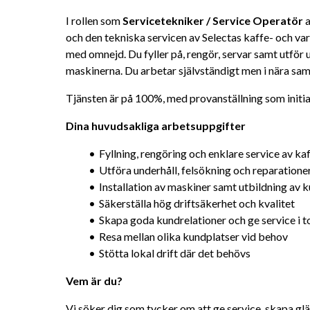
I rollen som 
Servicetekniker / Service Operatör
 
och den tekniska servicen av Selectas kaffe- och var
med omnejd. Du fyller på, rengör, servar samt utför u
maskinerna. Du arbetar självständigt men i nära sa
Tjänsten är på 100%, med provanställning som initia
Dina huvudsakliga arbetsuppgifter
Fyllning, rengöring och enklare service av k
Utföra underhåll, felsökning och reparatione
Installation av maskiner samt utbildning av k
Säkerställa hög driftsäkerhet och kvalitet
Skapa goda kundrelationer och ge service i 
Resa mellan olika kundplatser vid behov
Stötta lokal drift där det behövs
Vem är du?
Vi söker dig som tycker om att ge service, skapa glä