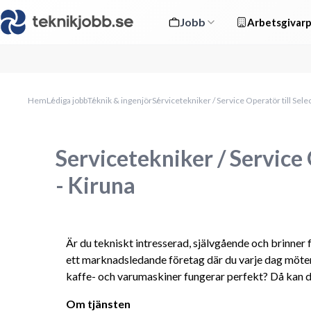
Jobb
Arbetsgivarp
Hem
Lediga jobb
Teknik & ingenjör
Servicetekniker / Service Operatör till Sele
Servicetekniker / Service 
- Kiruna
Är du tekniskt intresserad, självgående och brinner fö
ett marknadsledande företag där du varje dag möter 
kaffe- och varumaskiner fungerar perfekt? Då kan d
Om tjänsten