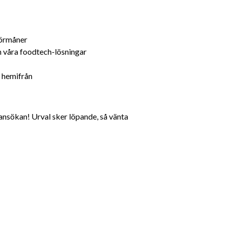
förmåner
n våra foodtech-lösningar
n hemifrån
sökan! Urval sker löpande, så vänta 