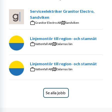
dessutom tekniskt intresserad och trivs med ett 
varierande arbete? Då kan du vara den vi söker för rollen 
Serviceelektriker Granitor Electro,
som Servicetekniker i Avesta med omnejd. 
Sandviken
Arbetsuppgifterna består av förebyggande underhåll av 
Granitor Electro AB
Sandviken
tryckluftskompressorer, akuta reparationer och 
renoveringar. Du kommer även att installera och 
driftsätta styrsystem samt att utföra service av 
Linjemontör till region- och stamnät
tryckluftstorkar och filter, luftbehandlingsutrustning 
Vattenfall AB
Dalarnas län
samt kväv- och syrgasgeneratorer.
Vi erbjuder ett utvecklande arbete med ett mycket brett 
Linjemontör till region- och stamnät
arbetsområde, allt från små standardkompressorer 
Vattenfall AB
Dalarnas län
lämpliga för mindre verkstäder till större kompressorer 
avsedda för exempelvis sjukhus, stålverk, elektronik- 
och livsmedelsindustri. Du kommer att utgå från hemmet 
eftersom närheten till våra kunder inom distriktet är 
Se alla jobb
viktigt för oss, men även jobb på annan ort kan 
förekomma. Vi tillhandahåller fortlöpande utbildningar 
på våra anläggningar i Sverige, Norge och Belgien. I den 