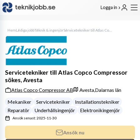
Logga in
Hem
Lediga jobb
Teknik & ingenjör
Servicetekniker till Atlas Copco Compressor sökes, Avesta
Servicetekniker till Atlas Copco Compressor
sökes, Avesta
Atlas Copco Compressor AB
Avesta,
Dalarnas län
Mekaniker
Servicetekniker
Installationstekniker
Reparatör
Underhållsingenjör
Elektronikingenjör
Ansök senast: 2025-11-30
Ansök nu