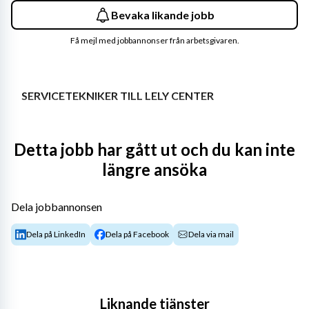
Bevaka likande jobb
Få mejl med jobbannonser från arbetsgivaren.
SERVICETEKNIKER TILL LELY CENTER
Detta jobb har gått ut och du kan inte
längre ansöka
Vill du vara en del av ett snabbt framväxande bolag i en 
unik bransch? Är du en service- och teknikintresserad 
person som är duktig på att lösa problem? Kolla då in 
Dela jobbannonsen
den här annonsen!
Dela på LinkedIn
Dela på Facebook
Dela via mail
ARBETSUPPGIFTER
Lely Center expanderar i snabb takt och söker nu fler 
Liknande tjänster