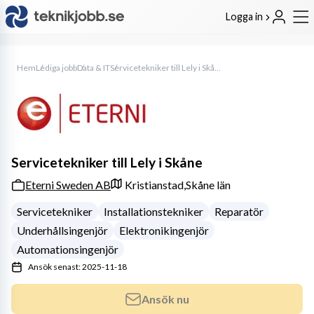
Logga in
Hem
Lediga jobb
Data & IT
Servicetekniker till Lely i Skåne
Servicetekniker till Lely i Skåne
Eterni Sweden AB
Kristianstad,
Skåne län
Servicetekniker
Installationstekniker
Reparatör
Underhållsingenjör
Elektronikingenjör
Automationsingenjör
Ansök senast: 2025-11-18
Ansök nu