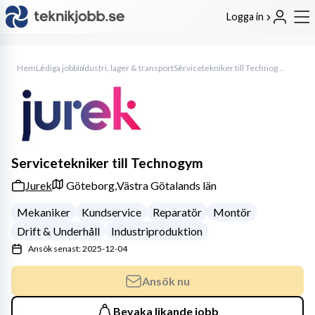
Logga in
Hem
Lediga jobb
Industri, lager & transport
Servicetekniker till Technogym
Servicetekniker till Technogym
Jurek
Göteborg,
Västra Götalands län
Mekaniker
Kundservice
Reparatör
Montör
Drift & Underhåll
Industriproduktion
Ansök senast: 2025-12-04
Ansök nu
Bevaka likande jobb