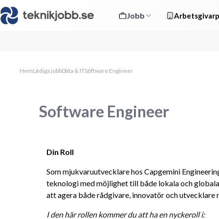
Jobb
Arbetsgivarp
Hem
Lediga jobb
Data & IT
Software Engineer
Software Engineer
Din Roll
Som mjukvaruutvecklare hos Capgemini Engineerin
teknologi med möjlighet till både lokala och global
att agera både rådgivare, innovatör och utvecklare 
I den här rollen kommer du att ha en nyckeroll i: