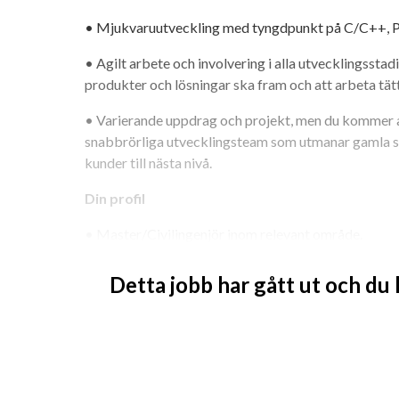
• Mjukvaruutveckling med tyngdpunkt på C/C++, Py
• Agilt arbete och involvering i alla utvecklingsstadi
produkter och lösningar ska fram och att arbeta tät
• Varierande uppdrag och projekt, men du kommer allti
snabbrörliga utvecklingsteam som utmanar gamla sa
kunder till nästa nivå.
Din profil
• Master/Civilingenjör inom relevant område.
• Minst 3 års erfarenhet inom C/C++.
Detta jobb har gått ut och du
• Erfarenhet av systemdesign, säkerhetskritisk utvec
Yocto, debugging, test och verifiering, Python, Java,
• Erfarenhet från några av de vanligaste kommunik
exempelvis TCP/IP, SPI, I2C, CAN.