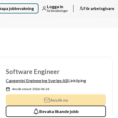
Logga in
kapa jobbevakning
För arbetsgivare
Se bevakningar
Software Engineer
Capgemini Engineering Sverige AB
Linköping
Ansök senast: 2026-06-26
Ansök nu
Bevaka likande jobb