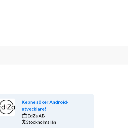
Kebne söker Android-
utvecklare!
EdZa AB
Stockholms län