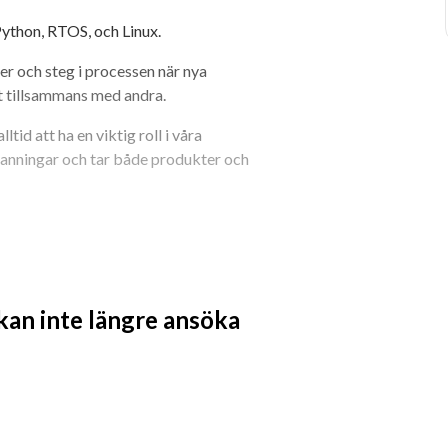
thon, RTOS, och Linux.
er och steg i processen när nya 
t tillsammans med andra.
d att ha en viktig roll i våra 
nningar och tar både produkter och 
 kan inte längre ansöka
kling, realtidssystem (RTOS), Linux, 
 Ada, AI mot target / on edge.
ationsprotokollen för embedded 