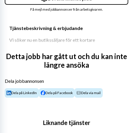
Få mejl med jobbannonser från arbetsgivaren.
Tjänstebeskrivning & erbjudande
Vi söker nu en butikssäljare för ett kortare 
sommaruppdrag i Karlstad.
Detta jobb har gått ut och du kan inte
Vi letar efter dig som har tidigare erfarenhet av 
längre ansöka
butiksarbete, service och godshantering.
Period
Dela jobbannonsen
Onsdag, torsdag & fredag vecka 29 samt vecka 30 & 31.
Dela på LinkedIn
Dela på Facebook
Dela via mail
Arbetsuppgifter
Du kommer framför allt arbeta med kundservice och 
kassahantering. Det förekommer även godshantering i 
Liknande tjänster
tjänsten.