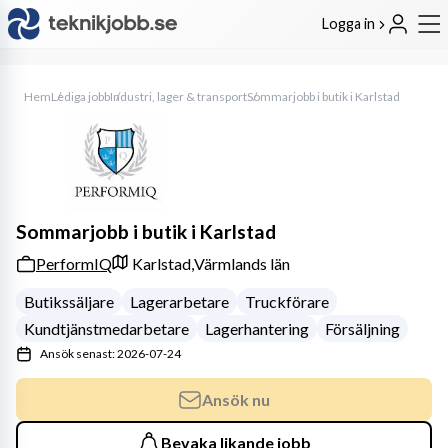
Logga in
Hem
Lediga jobb
Industri, lager & transport
Sommarjobb i butik i Karlstad
Sommarjobb i butik i Karlstad
PerformIQ
Karlstad,
Värmlands län
Butikssäljare
Lagerarbetare
Truckförare
Kundtjänstmedarbetare
Lagerhantering
Försäljning
Ansök senast: 2026-07-24
Ansök nu
Bevaka likande jobb