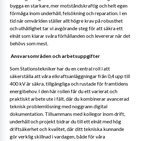
bygga en starkare, mer motståndskraftig och helt egen 
förmåga inom underhåll, felsökning och reparation. I en 
tid när omvärlden ställer allt högre krav på robusthet 
och uthållighet tar vi avgörande steg för att säkra ett 
elnät som klarar svåra förhållanden och levererar när det 
behövs som mest. 
Ansvarsområden och arbetsuppgifter 
Som Stationstekniker har du en central roll i att 
säkerställa att våra elkraftsanläggningar från 0,4 upp till 
400 kV är säkra, tillgängliga och rustade för framtidens 
energibehov. I den här rollen får du ett varierat och 
praktiskt arbete ute i fält, där du kombinerar avancerad 
teknisk problemlösning med noggrann digital 
dokumentation. Tillsammans med kollegor inom drift, 
underhåll och projekt bidrar du till ett elnät med hög 
driftsäkerhet och kvalitet, där ditt tekniska kunnande 
gör verklig skillnad i vardagen, både för våra 