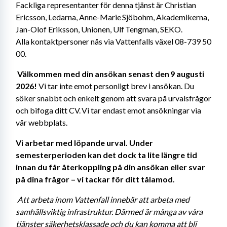
Fackliga representanter för denna tjänst är Christian 
Ericsson, Ledarna, Anne-Marie Sjöbohm, Akademikerna, 
Jan-Olof Eriksson, Unionen, Ulf Tengman, SEKO. 
Alla kontaktpersoner nås via Vattenfalls växel 08-739 50 
00. 
Välkommen med din ansökan senast den 9 augusti 
2026!
 Vi tar inte emot personligt brev i ansökan. Du 
söker snabbt och enkelt genom att svara på urvalsfrågor 
och bifoga ditt CV. Vi tar endast emot ansökningar via 
vår webbplats. 
Vi arbetar med löpande urval. Under 
semesterperioden kan det dock ta lite längre tid 
innan du får återkoppling på din ansökan eller svar 
på dina frågor – vi tackar för ditt tålamod. 
Att arbeta inom Vattenfall innebär att arbeta med 
samhällsviktig infrastruktur. Därmed är många av våra 
tjänster säkerhetsklassade och du kan komma att bli 