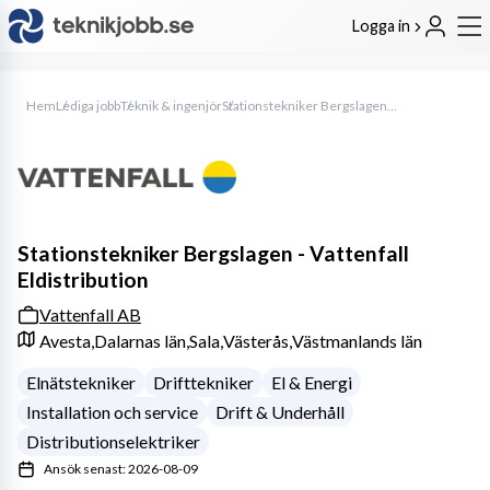
Logga in
Hem
Lediga jobb
Teknik & ingenjör
Stationstekniker Bergslagen - Vattenfall Eldistribution
Stationstekniker Bergslagen - Vattenfall
Eldistribution
Vattenfall AB
Avesta,
Dalarnas län,
Sala,
Västerås,
Västmanlands län
Elnätstekniker
Drifttekniker
El & Energi
Installation och service
Drift & Underhåll
Distributionselektriker
Ansök senast: 2026-08-09