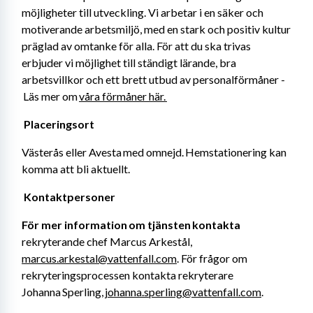
möjligheter till utveckling. Vi arbetar i en säker och 
motiverande arbetsmiljö, med en stark och positiv kultur 
präglad av omtanke för alla. För att du ska trivas 
erbjuder vi möjlighet till ständigt lärande, bra 
arbetsvillkor och ett brett utbud av personalförmåner -
 Läs mer om 
våra förmåner här. 
Placeringsort 
Västerås eller Avesta med omnejd. Hemstationering kan 
komma att bli aktuellt. 
Kontaktpersoner 
För mer information om tjänsten kontakta 
rekryterande chef Marcus Arkestål, 
marcus.arkestal@vattenfall.com
. För frågor om 
rekryteringsprocessen kontakta rekryterare 
Johanna Sperling, 
johanna.sperling@vattenfall.com
. 