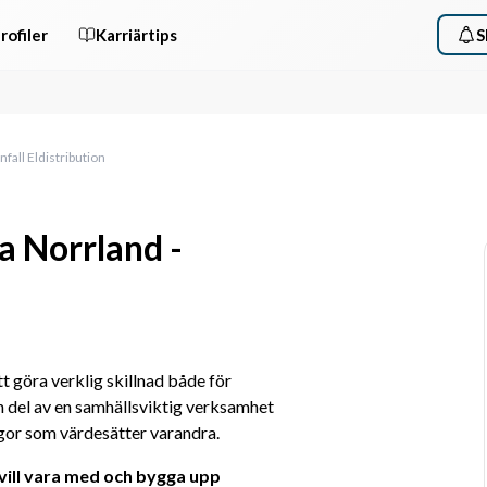
rofiler
Karriärtips
S
fall Eldistribution
a Norrland -
tt göra verklig skillnad både för 
 del av en samhällsviktig verksamhet 
gor som värdesätter varandra. 
vill vara med och bygga upp 