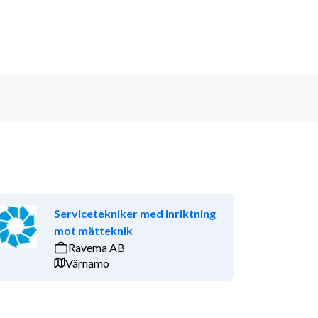
Servicetekniker med inriktning
mot mätteknik
Ravema AB
Värnamo