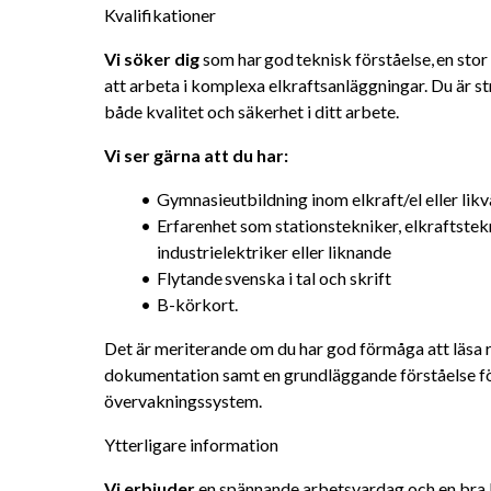
Kvalifikationer
Vi söker dig
 som har god teknisk förståelse, en sto
att arbeta i komplexa elkraftsanläggningar. Du är st
både kvalitet och säkerhet i ditt arbete.
Vi ser gärna att du har: 
Gymnasieutbildning inom elkraft/el eller lik
Erfarenhet som stationstekniker, elkraftstekni
industrielektriker eller liknande
Flytande svenska i tal och skrift
B-körkort.
Det är meriterande om du har god förmåga att läsa r
dokumentation samt en grundläggande förståelse för
övervakningssystem.
Ytterligare information
Vi erbjuder 
en spännande arbetsvardag och en bra bal