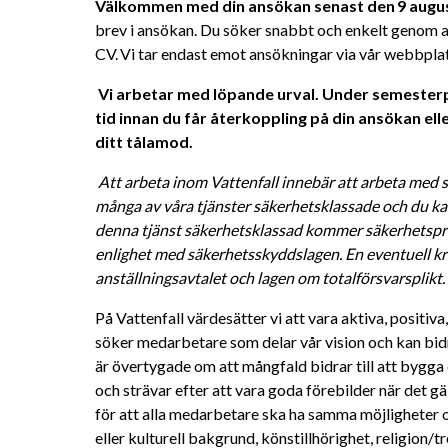
Välkommen med din ansökan senast den 9 augus
brev i ansökan. Du söker snabbt och enkelt genom at
CV. Vi tar endast emot ansökningar via vår webbplat
Vi arbetar med löpande urval. Under semesterpe
tid innan du får återkoppling på din ansökan eller
ditt tålamod. 
Att arbeta inom Vattenfall innebär att arbeta med s
många av våra tjänster säkerhetsklassade och du kan
denna tjänst säkerhetsklassad kommer säkerhetsprö
enlighet med säkerhetsskyddslagen. En eventuell kri
anställningsavtalet och lagen om totalförsvarsplikt. 
På Vattenfall värdesätter vi att vara aktiva, positiv
söker medarbetare som delar vår vision och kan bidra 
är övertygade om att mångfald bidrar till att bygga 
och strävar efter att vara goda förebilder när det gä
för att alla medarbetare ska ha samma möjligheter oc
eller kulturell bakgrund, könstillhörighet, religion/tro