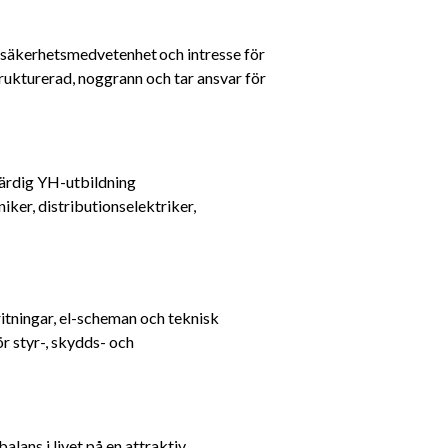
r säkerhetsmedvetenhet och intresse för 
rukturerad, noggrann och tar ansvar för 
värdig YH-utbildning
ker, distributionselektriker, 
itningar, el-scheman och teknisk 
 styr-, skydds- och 
ans i livet på en attraktiv 