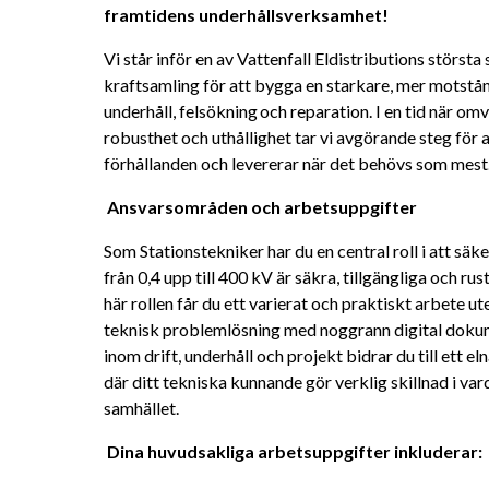
framtidens underhållsverksamhet! 
Vi står inför en av Vattenfall Eldistributions största 
kraftsamling för att bygga en starkare, mer motstå
underhåll, felsökning och reparation. I en tid när omvä
robusthet och uthållighet tar vi avgörande steg för a
förhållanden och levererar när det behövs som mest.
Ansvarsområden och arbetsuppgifter 
Som Stationstekniker har du en central roll i att säke
från 0,4 upp till 400 kV är säkra, tillgängliga och ru
här rollen får du ett varierat och praktiskt arbete ut
teknisk problemlösning med noggrann digital dokum
inom drift, underhåll och projekt bidrar du till ett el
där ditt tekniska kunnande gör verklig skillnad i va
samhället. 
Dina huvudsakliga arbetsuppgifter inkluderar: 