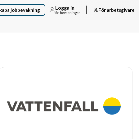
Logga in
kapa jobbevakning
För arbetsgivare
Se bevakningar