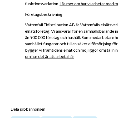
funktionsvariation. 
Läs mer om hur vi arbetar med må
Företagsbeskrivning
Vattenfall Eldistribution AB är Vattenfalls elnätsver
elnätsföretag. Vi ansvarar för en samhällsbärande inf
än 900 000 företag och hushåll. Som medarbetare hos 
samhället fungerar och till en säker elförsörjning 
bygger vi framtidens elnät och möjliggör omställninge
om hur det är att arbeta här
Dela jobbannonsen