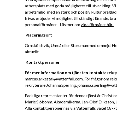
arbetsplats med goda möjligheter till utveckling. Vi
arbetsmiljö, med en stark och positiv kultur präglad 
trivas erbjuder vi möjlighet till ständigt lärande, bra
personalförmåner - Läs mer om 
våra förmåner här. 
Placeringsort 
Örnsköldsvik, Umeå eller Storuman med omnejd. He
aktuellt. 
Kontaktpersoner 
För mer information om tjänsten kontakta 
marcus.arkestal@vattenfall.com
. För frågor om re
rekryterare Johanna Sperling, 
johanna.sperling@vatt
Fackliga representanter för denna tjänst är Christia
Marie Sjöbohm, Akademikerna, Jan-Olof Eriksson, U
Alla kontaktpersoner nås via Vattenfalls växel 08-73