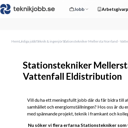
Jobb
Arbetsgivarp
Hem
Lediga jobb
Teknik & ingenjör
Stationstekniker Mellersta Norrland - Vatten
Stationstekniker Mellerst
Vattenfall Eldistribution
Vill du ha ett meningsfullt jobb där du får bidra till a
samhället och energiomställningen? Hos oss är du en
med spännande projekt, teknik i framkant och kolle
Nu söker vi flera erfarna Stationstekniker som 