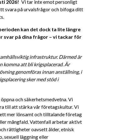
ti 2026! 
  Vi tar inte emot personligt 
t svara på urvalsfrågor och bifoga ditt 
s. 
rioden kan det dock ta lite längre 
 svar på dina frågor – vi tackar för 
amhällsviktig infrastruktur. Därmed är 
 komma att bli krigsplacerad. Är 
vning genomföras innan anställning, i 
gsplacering sker med stöd i 
a, öppna och säkerhetsmedvetna. Vi 
till att stärka vår företagskultur. Vi 
ett mer lönsamt och tilltalande företag 
ller mångfald. Vattenfall arbetar aktivt 
h rättigheter oavsett ålder, etnisk 
, sexuell läggning eller 