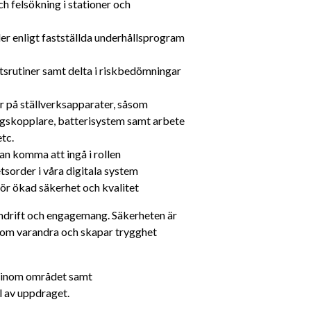
h felsökning i stationer och 
er enligt fastställda underhållsprogram 
srutiner samt delta i riskbedömningar 
r på ställverksapparater, såsom 
ingskopplare, batterisystem samt arbete 
tc.
n komma att ingå i rollen
sorder i våra digitala system
 för ökad säkerhet och kvalitet
amdrift och engagemang. Säkerheten är 
and om varandra och skapar trygghet 
 inom området samt 
l av uppdraget.