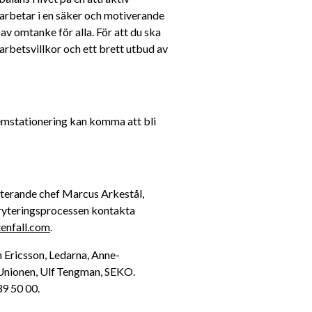
 arbetar i en säker och motiverande 
av omtanke för alla. För att du ska 
 arbetsvillkor och ett brett utbud av 
mstationering kan komma att bli 
rekryterande chef Marcus Arkestål, 
kryteringsprocessen kontakta 
enfall.com
. 
n Ericsson, Ledarna, Anne-
nionen, Ulf Tengman, SEKO. 
9 50 00. 