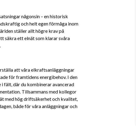
satsningar någonsin – en historisk 
ndskraftig och helt egen förmåga inom 
rlden ställer allt högre krav på 
tt säkra ett elnät som klarar svåra 
 
rställa att våra elkraftsanläggningar 
stade för framtidens energibehov. I den 
e i fält, där du kombinerar avancerad 
entation. Tillsammans med kollegor 
nät med hög driftsäkerhet och kvalitet, 
rdagen, både för våra anläggningar och 