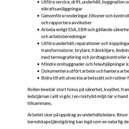
Utföra service, drift, underhåll, byggnation oc
elkraftsanläggningar
Genomföra ronderingar, tillsyner och kontroll
och rapportera avvikelser
Arbeta enligt ESA, EBR och gällande säkerhet
och arbetsberedningar
Utföra underhåll, reparationer och kopplinga
transformatorer, brytare, frånskiljare, lindn
med termografering och jordtagskontroller e
Mindre ombyggnader och felavhjälpningar ka
Dokumentera utfört arbete och hantera arbet
Bidra till att utveckla arbetssätt och rutiner
Rollen innebär stort fokus på säkerhet, kvalitet, fr
ledstjärnan i allt vi gör, i en riskfylld miljö tar vi h
tillsammans. 
Arbetet sker på uppdrag av underhållsledare. Resor
beredskapstjänstgöring kan ingå som en naturlig de