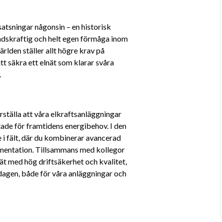
satsningar någonsin – en historisk 
ndskraftig och helt egen förmåga inom 
rlden ställer allt högre krav på 
tt säkra ett elnät som klarar svåra 
 
rställa att våra elkraftsanläggningar 
stade för framtidens energibehov. I den 
e i fält, där du kombinerar avancerad 
entation. Tillsammans med kollegor 
nät med hög driftsäkerhet och kvalitet, 
rdagen, både för våra anläggningar och 