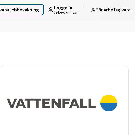
Logga in
kapa jobbevakning
För arbetsgivare
Se bevakningar