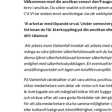
Välkommen med din ansökan senast den 9 augus
brev i ansökan. Du söker snabbt och enkelt genom at
CV. Vi tar endast emot ansökningar via vår webbplat
Vi arbetar med löpande urval. Under semesterpe
tid innan du får återkoppling på din ansökan eller
ditt tålamod. 
Att arbeta inom Vattenfall innebär att arbeta med s
många av våra tjänster säkerhetsklassade och du kan
denna tjänst säkerhetsklassad kommer säkerhetsprö
enlighet med säkerhetsskyddslagen. En eventuell kri
anställningsavtalet och lagen om totalförsvarsplikt. 
På Vattenfall värdesätter vi att vara aktiva, positiv
söker medarbetare som delar vår vision och kan bidra 
är övertygade om att mångfald bidrar till att bygga 
och strävar efter att vara goda förebilder när det gä
för att alla medarbetare ska ha samma möjligheter oc
eller kulturell bakgrund, könstillhörighet, religion/tro