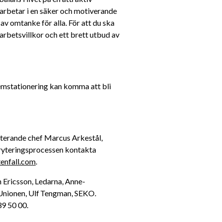
 arbetar i en säker och motiverande 
av omtanke för alla. För att du ska 
 arbetsvillkor och ett brett utbud av 
mstationering kan komma att bli 
rekryterande chef Marcus Arkestål, 
kryteringsprocessen kontakta 
enfall.com
. 
n Ericsson, Ledarna, Anne-
nionen, Ulf Tengman, SEKO. 
9 50 00. 