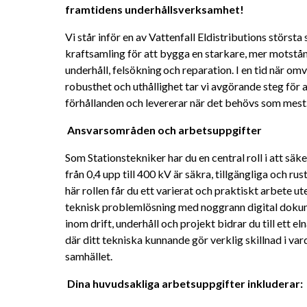
framtidens underhållsverksamhet! 
Vi står inför en av Vattenfall Eldistributions största 
kraftsamling för att bygga en starkare, mer motstå
underhåll, felsökning och reparation. I en tid när omvä
robusthet och uthållighet tar vi avgörande steg för a
förhållanden och levererar när det behövs som mest.
Ansvarsområden och arbetsuppgifter 
Som Stationstekniker har du en central roll i att säke
från 0,4 upp till 400 kV är säkra, tillgängliga och ru
här rollen får du ett varierat och praktiskt arbete ut
teknisk problemlösning med noggrann digital dokum
inom drift, underhåll och projekt bidrar du till ett el
där ditt tekniska kunnande gör verklig skillnad i va
samhället. 
Dina huvudsakliga arbetsuppgifter inkluderar: 