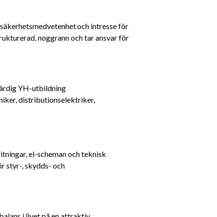
r säkerhetsmedvetenhet och intresse för 
rukturerad, noggrann och tar ansvar för 
värdig YH-utbildning
ker, distributionselektriker, 
itningar, el-scheman och teknisk 
 styr-, skydds- och 
ans i livet på en attraktiv 