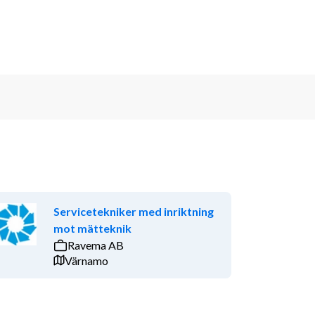
Servicetekniker med inriktning
mot mätteknik
Ravema AB
Värnamo