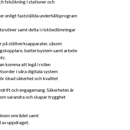
h felsökning i stationer och 
er enligt fastställda underhållsprogram 
srutiner samt delta i riskbedömningar 
r på ställverksapparater, såsom 
ingskopplare, batterisystem samt arbete 
tc.
n komma att ingå i rollen
sorder i våra digitala system
 för ökad säkerhet och kvalitet
amdrift och engagemang. Säkerheten är 
and om varandra och skapar trygghet 
 inom området samt 
l av uppdraget.