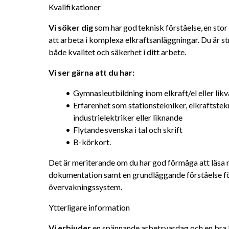
Kvalifikationer
Vi söker dig
 som har god teknisk förståelse, en sto
att arbeta i komplexa elkraftsanläggningar. Du är st
både kvalitet och säkerhet i ditt arbete.
Vi ser gärna att du har: 
Gymnasieutbildning inom elkraft/el eller lik
Erfarenhet som stationstekniker, elkraftstekni
industrielektriker eller liknande
Flytande svenska i tal och skrift
B-körkort.
Det är meriterande om du har god förmåga att läsa r
dokumentation samt en grundläggande förståelse för
övervakningssystem.
Ytterligare information
Vi erbjuder 
en spännande arbetsvardag och en bra bal