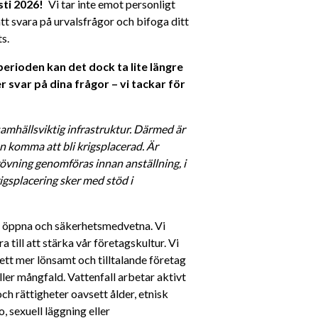
ti 2026! 
  Vi tar inte emot personligt 
t svara på urvalsfrågor och bifoga ditt 
s. 
rioden kan det dock ta lite längre 
 svar på dina frågor – vi tackar för 
amhällsviktig infrastruktur. Därmed är 
 komma att bli krigsplacerad. Är 
vning genomföras innan anställning, i 
gsplacering sker med stöd i 
a, öppna och säkerhetsmedvetna. Vi 
till att stärka vår företagskultur. Vi 
ett mer lönsamt och tilltalande företag 
ller mångfald. Vattenfall arbetar aktivt 
h rättigheter oavsett ålder, etnisk 
, sexuell läggning eller 