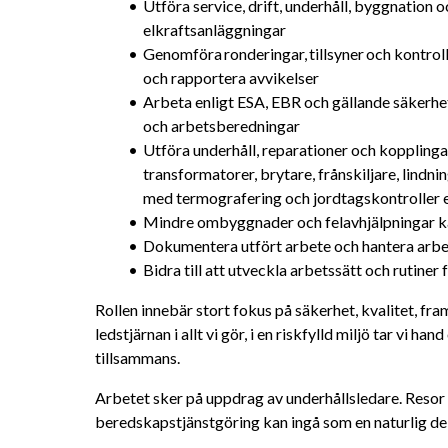
Utföra service, drift, underhåll, byggnation oc
elkraftsanläggningar
Genomföra ronderingar, tillsyner och kontroll
och rapportera avvikelser
Arbeta enligt ESA, EBR och gällande säkerhet
och arbetsberedningar
Utföra underhåll, reparationer och kopplinga
transformatorer, brytare, frånskiljare, lindn
med termografering och jordtagskontroller e
Mindre ombyggnader och felavhjälpningar ka
Dokumentera utfört arbete och hantera arbet
Bidra till att utveckla arbetssätt och rutiner
Rollen innebär stort fokus på säkerhet, kvalitet, fr
ledstjärnan i allt vi gör, i en riskfylld miljö tar vi h
tillsammans. 
Arbetet sker på uppdrag av underhållsledare. Resor
beredskapstjänstgöring kan ingå som en naturlig de