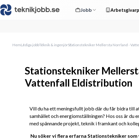
Jobb
Arbetsgivarp
Hem
Lediga jobb
Teknik & ingenjör
Stationstekniker Mellersta Norrland - Vatten
Stationstekniker Mellerst
Vattenfall Eldistribution
Vill du ha ett meningsfullt jobb där du får bidra till a
samhället och energiomställningen? Hos oss är du en
med spännande projekt, teknik i framkant och kolle
Nu söker vi flera erfarna Stationstekniker som 