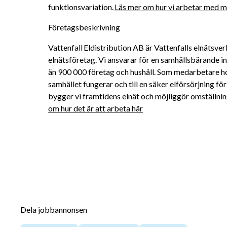
funktionsvariation. 
Läs mer om hur vi arbetar med må
Företagsbeskrivning
Vattenfall Eldistribution AB är Vattenfalls elnätsver
elnätsföretag. Vi ansvarar för en samhällsbärande inf
än 900 000 företag och hushåll. Som medarbetare hos 
samhället fungerar och till en säker elförsörjning 
bygger vi framtidens elnät och möjliggör omställninge
om hur det är att arbeta här
Dela jobbannonsen