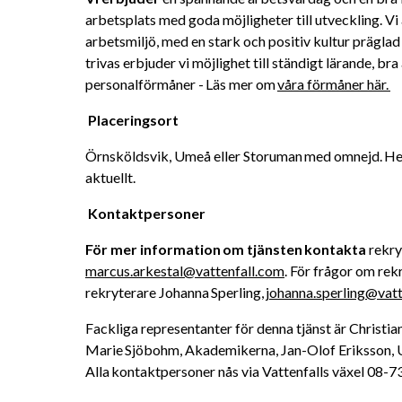
arbetsplats med goda möjligheter till utveckling. Vi
arbetsmiljö, med en stark och positiv kultur präglad 
trivas erbjuder vi möjlighet till ständigt lärande, bra
personalförmåner - Läs mer om 
våra förmåner här. 
Placeringsort 
Örnsköldsvik, Umeå eller Storuman med omnejd. He
aktuellt. 
Kontaktpersoner 
För mer information om tjänsten kontakta 
marcus.arkestal@vattenfall.com
. För frågor om re
rekryterare Johanna Sperling, 
johanna.sperling@vatt
Fackliga representanter för denna tjänst är Christia
Marie Sjöbohm, Akademikerna, Jan-Olof Eriksson, U
Alla kontaktpersoner nås via Vattenfalls växel 08-73