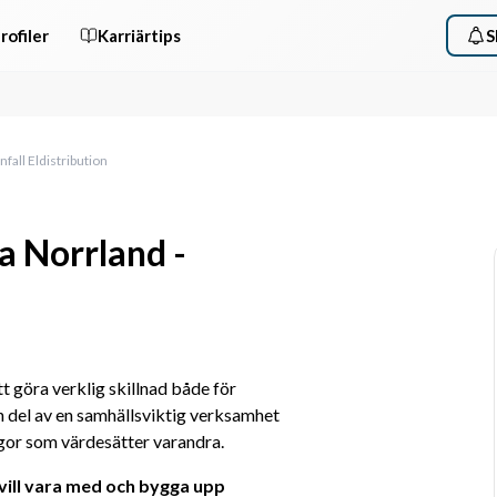
rofiler
Karriärtips
S
fall Eldistribution
a Norrland -
tt göra verklig skillnad både för 
 del av en samhällsviktig verksamhet 
gor som värdesätter varandra. 
vill vara med och bygga upp 