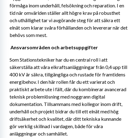
förmåga inom underhåll, felsökning och reparation. I en 
tid när omvärlden ställer allt högre krav på robusthet 
och uthållighet tar vi avgörande steg för att säkra ett 
elnät som klarar svåra förhållanden och levererar när det 
behövs som mest. 
Ansvarsområden och arbetsuppgifter 
Som Stationstekniker har du en central roll i att 
säkerställa att våra elkraftsanläggningar från 0,4 upp till 
400 kV är säkra, tillgängliga och rustade för framtidens 
energibehov. I den här rollen får du ett varierat och 
praktiskt arbete ute i fält, där du kombinerar avancerad 
teknisk problemlösning med noggrann digital 
dokumentation. Tillsammans med kollegor inom drift, 
underhåll och projekt bidrar du till ett elnät med hög 
driftsäkerhet och kvalitet, där ditt tekniska kunnande 
gör verklig skillnad i vardagen, både för våra 
anläggningar och samhället. 