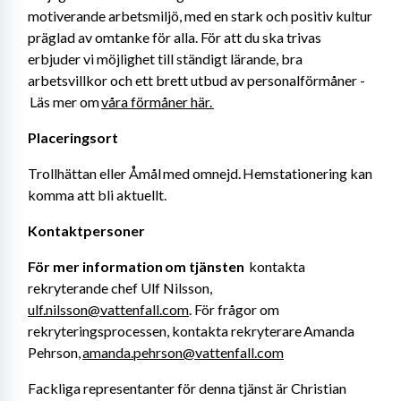
motiverande arbetsmiljö, med en stark och positiv kultur 
präglad av omtanke för alla. För att du ska trivas 
erbjuder vi möjlighet till ständigt lärande, bra 
arbetsvillkor och ett brett utbud av personalförmåner -
 Läs mer om 
våra förmåner här. 
Placeringsort 
Trollhättan eller Åmål med omnejd. Hemstationering kan 
komma att bli aktuellt.
Kontaktpersoner 
För mer information om tjänsten 
 kontakta 
rekryterande chef Ulf Nilsson, 
ulf.nilsson@vattenfall.com
. För frågor om 
rekryteringsprocessen, kontakta rekryterare Amanda 
Pehrson, 
amanda.pehrson@vattenfall.com
Fackliga representanter för denna tjänst är Christian 