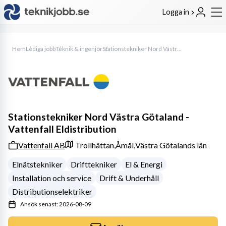
Logga in
Hem
Lediga jobb
Teknik & ingenjör
Stationstekniker Nord Västra Götaland - Vattenfall Eldistribution
Stationstekniker Nord Västra Götaland -
Vattenfall Eldistribution
Vattenfall AB
Trollhättan,
Åmål,
Västra Götalands län
Elnätstekniker
Drifttekniker
El & Energi
Installation och service
Drift & Underhåll
Distributionselektriker
Ansök senast: 2026-08-09