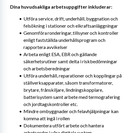
Dina huvudsakliga arbetsuppgifter inkluderar: 
Utföra service, drift, underhåll, byggnation och 
felsökning i stationer och elkraftsanläggningar
Genomföra ronderingar, tillsyner och kontroller 
enligt fastställda underhållsprogram och 
rapportera avvikelser
Arbeta enligt ESA, EBR och gällande 
säkerhetsrutiner samt delta i riskbedömningar 
och arbetsberedningar
Utföra underhåll, reparationer och kopplingar på 
ställverksapparater, såsom transformatorer, 
brytare, frånskiljare, lindningskopplare, 
batterisystem samt arbete med termografering 
och jordtagskontroller etc.
Mindre ombyggnader och felavhjälpningar kan 
komma att ingå i rollen
Dokumentera utfört arbete och hantera 
arbetsorder i våra digitala system