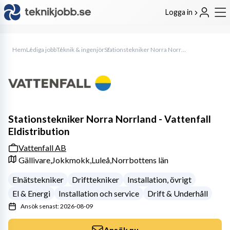
Logga in
Hem
Lediga jobb
Teknik & ingenjör
Stationstekniker Norra Norrland - Vattenfall Eldistribution
Stationstekniker Norra Norrland - Vattenfall
Eldistribution
Vattenfall AB
Gällivare,
Jokkmokk,
Luleå,
Norrbottens län
Elnätstekniker
Drifttekniker
Installation, övrigt
El & Energi
Installation och service
Drift & Underhåll
Ansök senast: 2026-08-09
Ansök nu