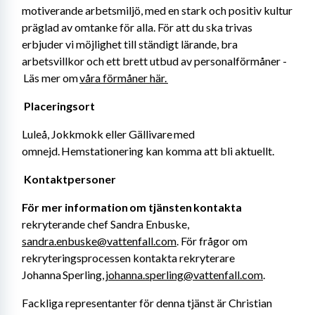
motiverande arbetsmiljö, med en stark och positiv kultur 
präglad av omtanke för alla. För att du ska trivas 
erbjuder vi möjlighet till ständigt lärande, bra 
arbetsvillkor och ett brett utbud av personalförmåner -
 Läs mer om 
våra förmåner här. 
Placeringsort 
Luleå, Jokkmokk eller Gällivare med 
omnejd. Hemstationering kan komma att bli aktuellt. 
Kontaktpersoner 
För mer information om tjänsten kontakta
rekryterande chef Sandra Enbuske, 
sandra.enbuske@vattenfall.com
. För frågor om 
rekryteringsprocessen kontakta rekryterare 
Johanna Sperling, 
johanna.sperling@vattenfall.com
. 
Fackliga representanter för denna tjänst är Christian 