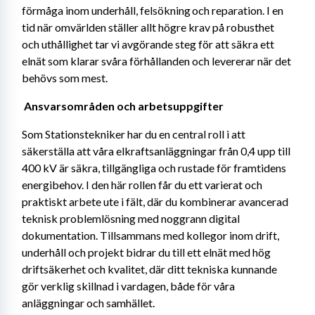
förmåga inom underhåll, felsökning och reparation. I en 
tid när omvärlden ställer allt högre krav på robusthet 
och uthållighet tar vi avgörande steg för att säkra ett 
elnät som klarar svåra förhållanden och levererar när det 
behövs som mest. 
Ansvarsområden och arbetsuppgifter 
Som Stationstekniker har du en central roll i att 
säkerställa att våra elkraftsanläggningar från 0,4 upp till 
400 kV är säkra, tillgängliga och rustade för framtidens 
energibehov. I den här rollen får du ett varierat och 
praktiskt arbete ute i fält, där du kombinerar avancerad 
teknisk problemlösning med noggrann digital 
dokumentation. Tillsammans med kollegor inom drift, 
underhåll och projekt bidrar du till ett elnät med hög 
driftsäkerhet och kvalitet, där ditt tekniska kunnande 
gör verklig skillnad i vardagen, både för våra 
anläggningar och samhället. 