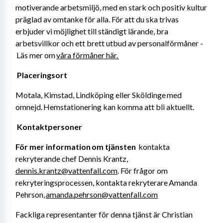
motiverande arbetsmiljö, med en stark och positiv kultur 
präglad av omtanke för alla. För att du ska trivas 
erbjuder vi möjlighet till ständigt lärande, bra 
arbetsvillkor och ett brett utbud av personalförmåner -
 Läs mer om 
våra förmåner här. 
Placeringsort 
Motala, Kimstad, Lindköping eller Sköldinge med 
omnejd. Hemstationering kan komma att bli aktuellt. 
Kontaktpersoner 
För mer information om tjänsten
  kontakta 
rekryterande chef Dennis Krantz, 
dennis.krantz@vattenfall.com
. För frågor om 
rekryteringsprocessen, kontakta rekryterare Amanda 
Pehrson, 
amanda.pehrson@vattenfall.com
Fackliga representanter för denna tjänst är Christian 