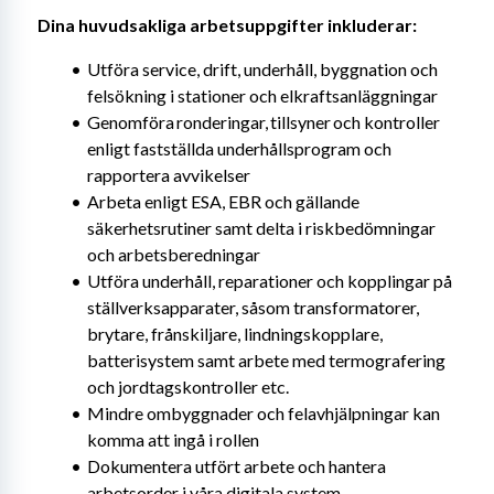
Dina huvudsakliga arbetsuppgifter inkluderar: 
Utföra service, drift, underhåll, byggnation och 
felsökning i stationer och elkraftsanläggningar
Genomföra ronderingar, tillsyner och kontroller 
enligt fastställda underhållsprogram och 
rapportera avvikelser
Arbeta enligt ESA, EBR och gällande 
säkerhetsrutiner samt delta i riskbedömningar 
och arbetsberedningar
Utföra underhåll, reparationer och kopplingar på 
ställverksapparater, såsom transformatorer, 
brytare, frånskiljare, lindningskopplare, 
batterisystem samt arbete med termografering 
och jordtagskontroller etc.
Mindre ombyggnader och felavhjälpningar kan 
komma att ingå i rollen
Dokumentera utfört arbete och hantera 
arbetsorder i våra digitala system