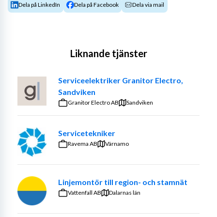
Dela på LinkedIn
Dela på Facebook
Dela via mail
Liknande tjänster
Serviceelektriker Granitor Electro,
Sandviken
Granitor Electro AB
Sandviken
Servicetekniker
Ravema AB
Värnamo
Linjemontör till region- och stamnät
Vattenfall AB
Dalarnas län