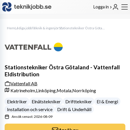
Logga in
Hem
Lediga jobb
Teknik & ingenjör
Stationstekniker Östra Götaland - Vattenfall Eldistribution
Stationstekniker Östra Götaland - Vattenfall
Eldistribution
Vattenfall AB
Katrineholm,
Linköping,
Motala,
Norrköping
Elektriker
Elnätstekniker
Drifttekniker
El & Energi
Installation och service
Drift & Underhåll
Ansök senast: 2026-08-09
Ansök nu