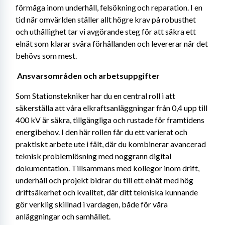
förmåga inom underhåll, felsökning och reparation. I en 
tid när omvärlden ställer allt högre krav på robusthet 
och uthållighet tar vi avgörande steg för att säkra ett 
elnät som klarar svåra förhållanden och levererar när det 
behövs som mest. 
Ansvarsområden och arbetsuppgifter 
Som Stationstekniker har du en central roll i att 
säkerställa att våra elkraftsanläggningar från 0,4 upp till 
400 kV är säkra, tillgängliga och rustade för framtidens 
energibehov. I den här rollen får du ett varierat och 
praktiskt arbete ute i fält, där du kombinerar avancerad 
teknisk problemlösning med noggrann digital 
dokumentation. Tillsammans med kollegor inom drift, 
underhåll och projekt bidrar du till ett elnät med hög 
driftsäkerhet och kvalitet, där ditt tekniska kunnande 
gör verklig skillnad i vardagen, både för våra 
anläggningar och samhället. 