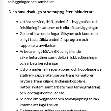
anläggningar och samhället. 
Dina huvudsakliga arbetsuppgifter inkluderar: 
Utföra service, drift, underhåll, byggnation och 
felsökning i stationer och elkraftsanläggningar
Genomföra ronderingar, tillsyner och kontroller 
enligt fastställda underhållsprogram och 
rapportera avvikelser
Arbeta enligt ESA, EBR och gällande 
säkerhetsrutiner samt delta i riskbedömningar 
och arbetsberedningar
Utföra underhåll, reparationer och kopplingar på 
ställverksapparater, såsom transformatorer, 
brytare, frånskiljare, lindningskopplare, 
batterisystem samt arbete med termografering 
och jordtagskontroller etc.
Mindre ombyggnader och felavhjälpningar kan 
komma att ingå i rollen
Dokumentera utfört arbete och hantera 