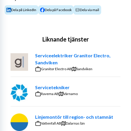
Dela på LinkedIn
Dela på Facebook
Dela via mail
Liknande tjänster
Serviceelektriker Granitor Electro,
Sandviken
Granitor Electro AB
Sandviken
Servicetekniker
Ravema AB
Värnamo
Linjemontör till region- och stamnät
Vattenfall AB
Dalarnas län