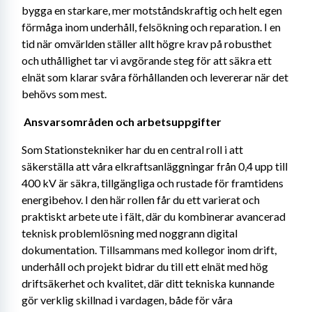
bygga en starkare, mer motståndskraftig och helt egen 
förmåga inom underhåll, felsökning och reparation. I en 
tid när omvärlden ställer allt högre krav på robusthet 
och uthållighet tar vi avgörande steg för att säkra ett 
elnät som klarar svåra förhållanden och levererar när det 
behövs som mest. 
Ansvarsområden och arbetsuppgifter 
Som Stationstekniker har du en central roll i att 
säkerställa att våra elkraftsanläggningar från 0,4 upp till 
400 kV är säkra, tillgängliga och rustade för framtidens 
energibehov. I den här rollen får du ett varierat och 
praktiskt arbete ute i fält, där du kombinerar avancerad 
teknisk problemlösning med noggrann digital 
dokumentation. Tillsammans med kollegor inom drift, 
underhåll och projekt bidrar du till ett elnät med hög 
driftsäkerhet och kvalitet, där ditt tekniska kunnande 
gör verklig skillnad i vardagen, både för våra 