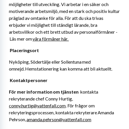
möjligheter till utveckling. Vi arbetar i en säker och 
motiverande arbetsmiljö, med en stark och positiv kultur 
präglad av omtanke för alla. För att du ska trivas 
erbjuder vi möjlighet till ständigt lärande, bra 
arbetsvillkor och ett brett utbud av personalförmåner -
 Läs mer om 
våra förmåner här. 
Placeringsort 
Nyköping, Södertälje eller Sollentuna med 
omnejd. Hemstationering kan komma att bli aktuellt. 
Kontaktpersoner 
För mer information om tjänsten
  kontakta 
rekryterande chef Conny Hurtig, 
conny.hurtig@vattenfall.com
. För frågor om 
rekryteringsprocessen, kontakta rekryterare Amanda 
Pehrson, 
amanda.pehrson@vattenfall.com