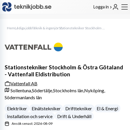
Logga in
Hem
Lediga jobb
Teknik & ingenjör
Stationstekniker Stockholm & Östra Götaland - Vattenfall Eldistribution
Stationstekniker Stockholm & Östra Götaland
- Vattenfall Eldistribution
Vattenfall AB
Sollentuna,
Södertälje,
Stockholms län,
Nyköping,
Södermanlands län
Elektriker
Elnätstekniker
Drifttekniker
El & Energi
Installation och service
Drift & Underhåll
Ansök senast: 2026-08-09