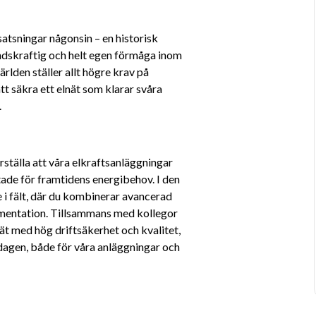
satsningar någonsin – en historisk 
ndskraftig och helt egen förmåga inom 
rlden ställer allt högre krav på 
tt säkra ett elnät som klarar svåra 
 
rställa att våra elkraftsanläggningar 
stade för framtidens energibehov. I den 
e i fält, där du kombinerar avancerad 
entation. Tillsammans med kollegor 
nät med hög driftsäkerhet och kvalitet, 
rdagen, både för våra anläggningar och 