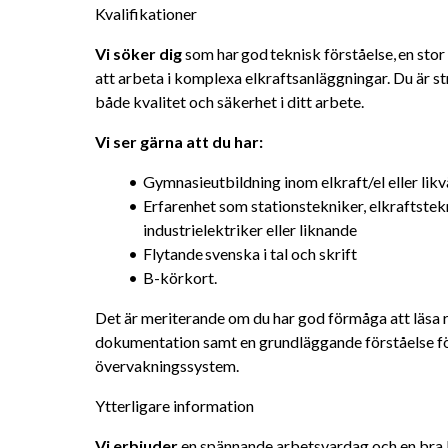
Kvalifikationer
Vi söker dig
 som har god teknisk förståelse, en sto
att arbeta i komplexa elkraftsanläggningar. Du är st
både kvalitet och säkerhet i ditt arbete.
Vi ser gärna att du har: 
Gymnasieutbildning inom elkraft/el eller lik
Erfarenhet som stationstekniker, elkraftstekni
industrielektriker eller liknande
Flytande svenska i tal och skrift
B-körkort.
Det är meriterande om du har god förmåga att läsa r
dokumentation samt en grundläggande förståelse för
övervakningssystem.
Ytterligare information
Vi erbjuder 
en spännande arbetsvardag och en bra bal