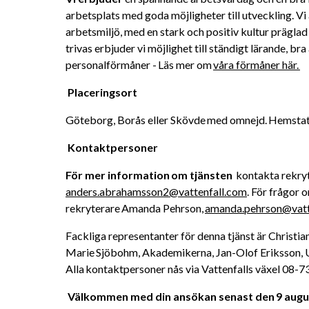
arbetsplats med goda möjligheter till utveckling. Vi
arbetsmiljö, med en stark och positiv kultur präglad 
trivas erbjuder vi möjlighet till ständigt lärande, bra
personalförmåner - Läs mer om 
våra förmåner här. 
Placeringsort 
Göteborg, Borås eller Skövde med omnejd. Hemstatio
Kontaktpersoner 
För mer information om tjänsten
anders.abrahamsson2@vattenfall.com
. För frågor 
rekryterare Amanda Pehrson, 
amanda.pehrson@vatt
Fackliga representanter för denna tjänst är Christia
Marie Sjöbohm, Akademikerna, Jan-Olof Eriksson, U
Alla kontaktpersoner nås via Vattenfalls växel 08-73
Välkommen med din ansökan senast den 9 augus