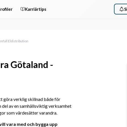
rofiler
Karriärtips
S
nfall Eldistribution
ra Götaland -
tt göra verklig skillnad både för 
 del av en samhällsviktig verksamhet 
gor som värdesätter varandra. 
vill vara med och bygga upp 