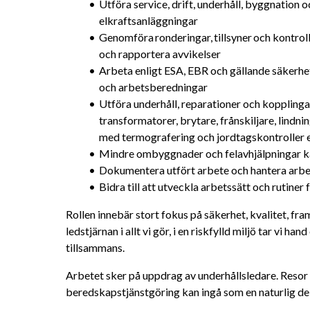
Utföra service, drift, underhåll, byggnation oc
elkraftsanläggningar
Genomföra ronderingar, tillsyner och kontroll
och rapportera avvikelser
Arbeta enligt ESA, EBR och gällande säkerhet
och arbetsberedningar
Utföra underhåll, reparationer och kopplinga
transformatorer, brytare, frånskiljare, lindn
med termografering och jordtagskontroller e
Mindre ombyggnader och felavhjälpningar ka
Dokumentera utfört arbete och hantera arbet
Bidra till att utveckla arbetssätt och rutiner
Rollen innebär stort fokus på säkerhet, kvalitet, fr
ledstjärnan i allt vi gör, i en riskfylld miljö tar vi h
tillsammans. 
Arbetet sker på uppdrag av underhållsledare. Resor
beredskapstjänstgöring kan ingå som en naturlig de