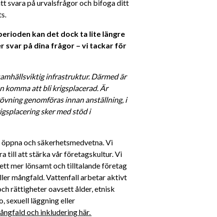
t svara på urvalsfrågor och bifoga ditt 
s. 
rioden kan det dock ta lite längre 
 svar på dina frågor – vi tackar för 
amhällsviktig infrastruktur. Därmed är 
 komma att bli krigsplacerad. Är 
vning genomföras innan anställning, i 
gsplacering sker med stöd i 
a, öppna och säkerhetsmedvetna. Vi 
till att stärka vår företagskultur. Vi 
ett mer lönsamt och tilltalande företag 
ller mångfald. Vattenfall arbetar aktivt 
h rättigheter oavsett ålder, etnisk 
, sexuell läggning eller 
ngfald och inkludering här. 