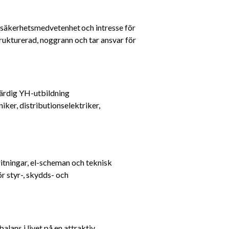
r säkerhetsmedvetenhet och intresse för 
rukturerad, noggrann och tar ansvar för 
värdig YH-utbildning
ker, distributionselektriker, 
itningar, el-scheman och teknisk 
 styr-, skydds- och 
ans i livet på en attraktiv 