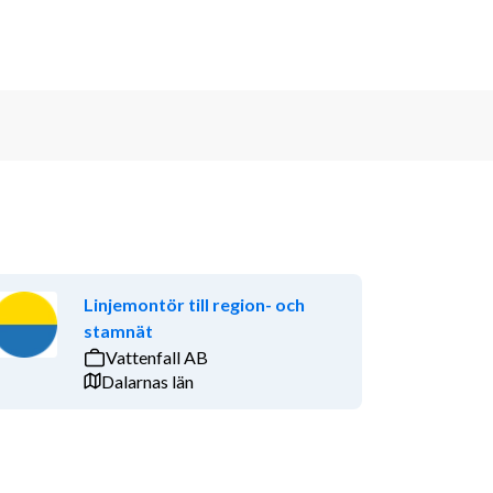
Linjemontör till region- och
stamnät
Vattenfall AB
Dalarnas län