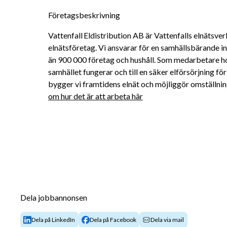
Företagsbeskrivning
Vattenfall Eldistribution AB är Vattenfalls elnätsver
elnätsföretag. Vi ansvarar för en samhällsbärande inf
än 900 000 företag och hushåll. Som medarbetare hos 
samhället fungerar och till en säker elförsörjning 
bygger vi framtidens elnät och möjliggör omställninge
om hur det är att arbeta här
Dela jobbannonsen
Dela på LinkedIn
Dela på Facebook
Dela via mail