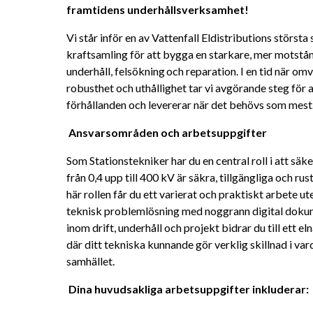
framtidens underhållsverksamhet! 
Vi står inför en av Vattenfall Eldistributions största 
kraftsamling för att bygga en starkare, mer motstå
underhåll, felsökning och reparation. I en tid när omvä
robusthet och uthållighet tar vi avgörande steg för a
förhållanden och levererar när det behövs som mest.
Ansvarsområden och arbetsuppgifter 
Som Stationstekniker har du en central roll i att säke
från 0,4 upp till 400 kV är säkra, tillgängliga och ru
här rollen får du ett varierat och praktiskt arbete ut
teknisk problemlösning med noggrann digital dokum
inom drift, underhåll och projekt bidrar du till ett el
där ditt tekniska kunnande gör verklig skillnad i va
samhället. 
Dina huvudsakliga arbetsuppgifter inkluderar: 