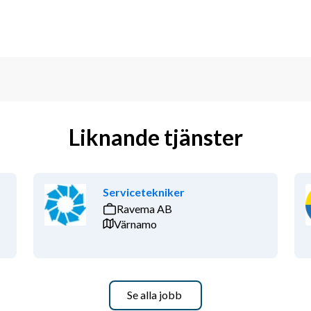
Liknande tjänster
Servicetekniker
Ravema AB
Värnamo
Se alla jobb