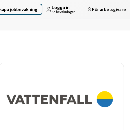
Logga in
kapa jobbevakning
För arbetsgivare
Se bevakningar