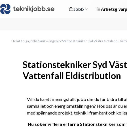
Jobb
Arbetsgivarp
Hem
Lediga jobb
Teknik & ingenjör
Stationstekniker Syd Västra Götaland - Vatte
Stationstekniker Syd Väst
Vattenfall Eldistribution
Vill du ha ett meningsfullt jobb där du får bidra till a
samhället och energiomställningen? Hos oss är du en
med spännande projekt, teknik i framkant och kolle
Nu söker vi flera erfarna Stationstekniker som 