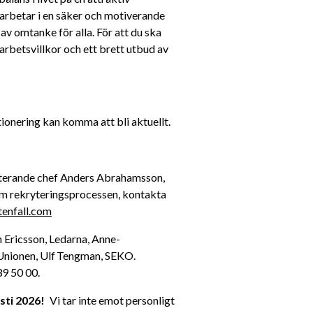
 arbetar i en säker och motiverande 
av omtanke för alla. För att du ska 
 arbetsvillkor och ett brett utbud av 
nering kan komma att bli aktuellt. 
  kontakta rekryterande chef Anders Abrahamsson, 
om rekryteringsprocessen, kontakta 
enfall.com
n Ericsson, Ledarna, Anne-
nionen, Ulf Tengman, SEKO. 
9 50 00. 
ti 2026! 
  Vi tar inte emot personligt 