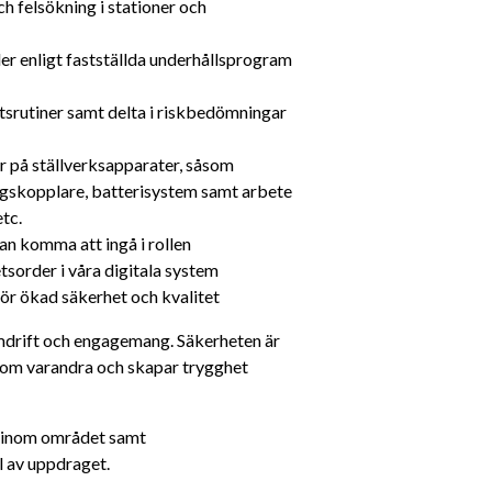
h felsökning i stationer och 
er enligt fastställda underhållsprogram 
srutiner samt delta i riskbedömningar 
r på ställverksapparater, såsom 
ingskopplare, batterisystem samt arbete 
tc.
n komma att ingå i rollen
sorder i våra digitala system
 för ökad säkerhet och kvalitet
amdrift och engagemang. Säkerheten är 
and om varandra och skapar trygghet 
 inom området samt 
l av uppdraget.