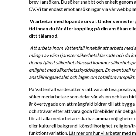
brev i ansökan. Du söker snabbt och enkelt genom at
CV. Vi tar endast emot ansökningar via vår webbplat
Vi arbetar med löpande urval. Under semesterpe
tid innan du får återkoppling på din ansökan eller
ditt tålamod. 
Att arbeta inom Vattenfall innebär att arbeta med s
många av våra tjänster säkerhetsklassade och du kan
denna tjänst säkerhetsklassad kommer säkerhetsprö
enlighet med säkerhetsskyddslagen. En eventuell kri
anställningsavtalet och lagen om totalförsvarsplikt. 
På Vattenfall värdesätter vi att vara aktiva, positiv
söker medarbetare som delar vår vision och kan bidra 
är övertygade om att mångfald bidrar till att bygga 
och strävar efter att vara goda förebilder när det gä
för att alla medarbetare ska ha samma möjligheter oc
eller kulturell bakgrund, könstillhörighet, religion/tro
funktionsvariation. 
Läs mer om hur vi arbetar med må