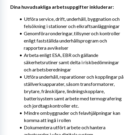
Dina huvudsakliga arbetsuppgifter inkluderar: 
Utföra service, drift, underhåll, byggnation och 
felsökning i stationer och elkraftsanläggningar
Genomföra ronderingar, tillsyner och kontroller 
enligt fastställda underhållsprogram och 
rapportera avvikelser
Arbeta enligt ESA, EBR och gällande 
säkerhetsrutiner samt delta i riskbedömningar 
och arbetsberedningar
Utföra underhåll, reparationer och kopplingar på 
ställverksapparater, såsom transformatorer, 
brytare, frånskiljare, lindningskopplare, 
batterisystem samt arbete med termografering 
och jordtagskontroller etc.
Mindre ombyggnader och felavhjälpningar kan 
komma att ingå i rollen
Dokumentera utfört arbete och hantera 
arbetsorder i våra digitala system