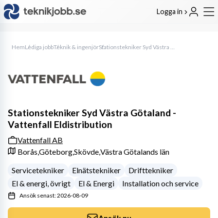
Logga in
Hem
Lediga jobb
Teknik & ingenjör
Stationstekniker Syd Västra Götaland - Vattenfall Eldistribution
Stationstekniker Syd Västra Götaland -
Vattenfall Eldistribution
Vattenfall AB
Borås,
Göteborg,
Skövde,
Västra Götalands län
Servicetekniker
Elnätstekniker
Drifttekniker
El & energi, övrigt
El & Energi
Installation och service
Ansök senast: 2026-08-09
Ansök nu