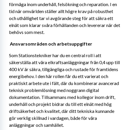
förmåga inom underhåll, felsökning och reparation. I en 
tid när omvärlden ställer allt högre krav på robusthet 
och uthållighet tar vi avgörande steg för att säkra ett 
elnät som klarar svåra förhållanden och levererar när det 
behövs som mest. 
Ansvarsområden och arbetsuppgifter 
Som Stationstekniker har du en central roll i att 
säkerställa att våra elkraftsanläggningar från 0,4 upp till 
400 kV är säkra, tillgängliga och rustade för framtidens 
energibehov. I den här rollen får du ett varierat och 
praktiskt arbete ute i fält, där du kombinerar avancerad 
teknisk problemlösning med noggrann digital 
dokumentation. Tillsammans med kollegor inom drift, 
underhåll och projekt bidrar du till ett elnät med hög 
driftsäkerhet och kvalitet, där ditt tekniska kunnande 
gör verklig skillnad i vardagen, både för våra 
anläggningar och samhället. 