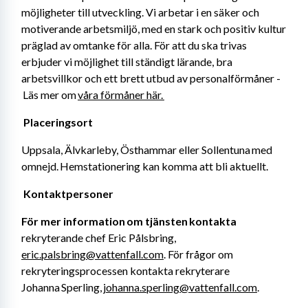
möjligheter till utveckling. Vi arbetar i en säker och 
motiverande arbetsmiljö, med en stark och positiv kultur 
präglad av omtanke för alla. För att du ska trivas 
erbjuder vi möjlighet till ständigt lärande, bra 
arbetsvillkor och ett brett utbud av personalförmåner -
 Läs mer om 
våra förmåner här. 
Placeringsort 
Uppsala, Älvkarleby, Östhammar eller Sollentuna med 
omnejd. Hemstationering kan komma att bli aktuellt. 
Kontaktpersoner 
För mer information om tjänsten kontakta
rekryterande chef Eric Pålsbring, 
eric.palsbring@vattenfall.com
. För frågor om 
rekryteringsprocessen kontakta rekryterare 
Johanna Sperling, 
johanna.sperling@vattenfall.com
. 