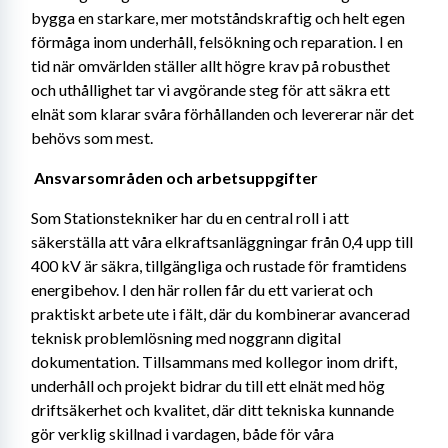
bygga en starkare, mer motståndskraftig och helt egen 
förmåga inom underhåll, felsökning och reparation. I en 
tid när omvärlden ställer allt högre krav på robusthet 
och uthållighet tar vi avgörande steg för att säkra ett 
elnät som klarar svåra förhållanden och levererar när det 
behövs som mest. 
Ansvarsområden och arbetsuppgifter 
Som Stationstekniker har du en central roll i att 
säkerställa att våra elkraftsanläggningar från 0,4 upp till 
400 kV är säkra, tillgängliga och rustade för framtidens 
energibehov. I den här rollen får du ett varierat och 
praktiskt arbete ute i fält, där du kombinerar avancerad 
teknisk problemlösning med noggrann digital 
dokumentation. Tillsammans med kollegor inom drift, 
underhåll och projekt bidrar du till ett elnät med hög 
driftsäkerhet och kvalitet, där ditt tekniska kunnande 
gör verklig skillnad i vardagen, både för våra 