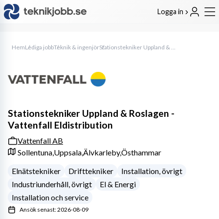
Logga in
Hem
Lediga jobb
Teknik & ingenjör
Stationstekniker Uppland & Roslagen - Vattenfall Eldistribution
Stationstekniker Uppland & Roslagen -
Vattenfall Eldistribution
Vattenfall AB
Sollentuna,
Uppsala,
Älvkarleby,
Östhammar
Elnätstekniker
Drifttekniker
Installation, övrigt
Industriunderhåll, övrigt
El & Energi
Installation och service
Ansök senast: 2026-08-09