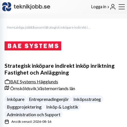
Logga in
Hem
Lediga jobb
Ekonomi
Strategisk inköpare indirekt inköp inriktning Fastighet och Anläggning
Strategisk inköpare indirekt inköp inriktning
Fastighet och Anläggning
BAE Systems Hägglunds
Örnsköldsvik,
Västernorrlands län
Inköpare
Entreprenadingenjör
Inköpsstrateg
Byggprojektering
Inköp & Logistik
Administration och Support
Ansök senast: 2026-08-16