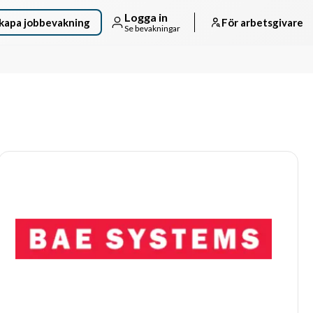
Logga in
kapa jobbevakning
För arbetsgivare
Se bevakningar