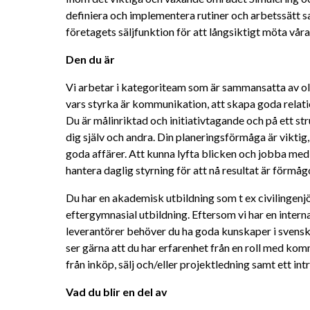
definiera och implementera rutiner och arbetssätt s
företagets säljfunktion för att långsiktigt möta vår
Den du är
Vi arbetar i kategoriteam som är sammansatta av olika
vars styrka är kommunikation, att skapa goda relati
Du är målinriktad och initiativtagande och på ett st
dig själv och andra. Din planeringsförmåga är viktig, 
goda affärer. Att kunna lyfta blicken och jobba med 
hantera daglig styrning för att nå resultat är förmågo
Du har en akademisk utbildning som t ex civilingenjör
eftergymnasial utbildning. Eftersom vi har en interna
leverantörer behöver du ha goda kunskaper i svenska o
ser gärna att du har erfarenhet från en roll med komm
från inköp, sälj och/eller projektledning samt ett int
Vad du blir en del av