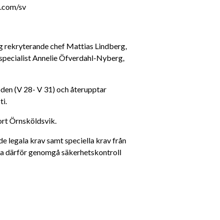
n.com/sv
g rekryterande chef Mattias Lindberg, 
specialist Annelie Öfverdahl-Nyberg, 
den (V 28- V 31) och återupptar 
ti.
ort Örnsköldsvik.
e legala krav samt speciella krav från 
ka därför genomgå säkerhetskontroll 