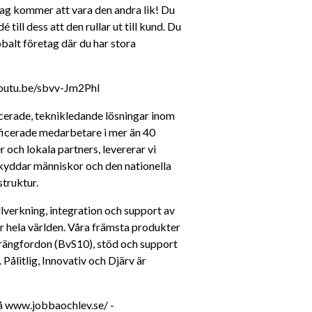
ag kommer att vara den andra lik! Du 
till dess att den rullar ut till kund. Du 
alt företag där du har stora 
/youtu.be/sbvv-Jm2PhI
erade, teknikledande lösningar inom 
ificerade medarbetare i mer än 40 
och lokala partners, levererar vi 
kyddar människor och den nationella 
struktur.
verkning, integration och support av 
r hela världen. Våra främsta produkter 
rängfordon (BvS10), stöd och support 
ålitlig, Innovativ och Djärv är 
 www.jobbaochlev.se/ - 