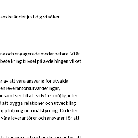
nske är det just dig vi söker.
na och engagerade medarbetare. Vi är 
te kring trivsel på avdelningen vilket 
av att vara ansvarig för utvalda 
en leverantörsutvärderingar, 
samt ser till att vi lyfter möjligheter 
 att bygga relationer och utveckling 
ppföljning och målstyrning. Du leder 
våra leverantörer och ansvarar för att 
h Träningssystem har du ansvar för att 