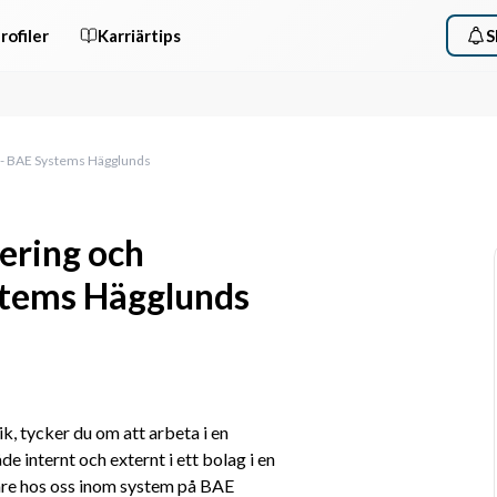
rofiler
Karriärtips
S
m - BAE Systems Hägglunds
ering och
stems Hägglunds
, tycker du om att arbeta i en 
 internt och externt i ett bolag i en 
are hos oss inom system på BAE 