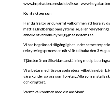
www.inspiration.ornskoldsvik.se - www.hogakuste
Kontaktperson
Har du frågor är du varmt välkommen att höra av di
mattias.lindberg@baesystems.se, eller rekryterings
annelie.ofverdahl-nyberg@baesystems.se.
Vi har begränsad tillgänglighet under semesterperio
rekryteringsprocessen när vi är tillbaka den 3 Augus
Tjänsten är en tillsvidareanställning med placerings
Vi arbetar med försvarssekretess, vilket innebär båd
våra kunder på oss som företag. Alla som anställs s
och drogtest.
Varmt välkommen med din ansökan!