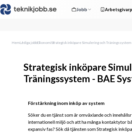
Jobb
Arbetsgivarp
Hem
Lediga jobb
Ekonomi
Strategisk inköpare Simulering och Träningssyste
Strategisk inköpare Simul
Träningssystem - BAE Sy
Förstärkning inom inköp av system
Söker du en tjänst som är omväxlande och innehållsrik
internationell miljö och att ha många kontaktytor både
expansiv fas? Sök då tjänsten som Strategisk inköp