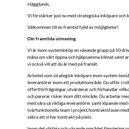
Hägglunds.
Vi förstärker just nu med strategiska inköpare och ka
Välkommen till en framtid fylld av möjligheter!
Din framtida utmaning
Vi är inom systeminköp en växande grupp på 50 driv
måna om vårt öppna och hjälpsamma klimat samt arbe
vi också vill att du är med på framåt.
Arbetet som strategisk inköpare inom system består 
leverantörer inom ett produktområde. Du utför i roll
offertförfrågningar, utvärderar och förhandlar villkor 
och parerar risker inom ditt område. Du arbetar med
med våra så viktiga leverantörer samt löpande med u
tvärfunktionella team i projekt/kontraktsfasen med 
säkra att vi har kontrakt på plats.
Inom det viktiga och växande området Simulering oc