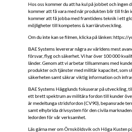
Hos oss kommer du att ha kul på jobbet och ingen d
kommer att få vara med när produkten blir till från idé 
kommer att få jobba med framtidens teknik i ett glob
möjligheter till kompetens & karriärutveckling.
Om du inte kan se filmen, klicka på länken: https:/
BAE Systems levererar några av världens mest avanc
försvar, flyg och säkerhet. Vi har över 100 000 kval
länder. Genom att vi arbetar tillsammans med kunder 
produkter och tjänster med militär kapacitet, som s
säkerheten samt säkrar viktig information och infra
BAE Systems Hägglunds fokuserar på utveckling, till
ett brett spektrum av militära fordon till kunder öve
är medeltunga stridsfordon (CV90), bepansrade ter
samt elhybrida drivsystem för den civila marknaden. P
ledorden för vår verksamhet.
Läs gärna mer om Örnsköldsvik och Höga Kusten på