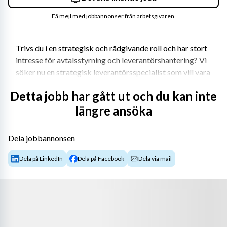
Få mejl med jobbannonser från arbetsgivaren.
Trivs du i en strategisk och rådgivande roll och har stort 
intresse för avtalsstyrning och leverantörshantering? Vi 
söker nu en strategisk leverantörsspecialist som vill vara 
med och säkerställa efterlevnad och kvalitet i 
Detta jobb har gått ut och du kan inte
samarbetet med våra leverantörer. Skatteverket har en 
längre ansöka
samhällsbärande funktion och din roll är viktig. Var med 
och gör samhället möjligt!
Dela jobbannonsen
Dela på LinkedIn
Dela på Facebook
Dela via mail
Om jobbet
Som strategisk leverantörsstyrningsspecialist hos oss 
kommer du att spela en nyckelroll i att säkerställa 
effektiv styrning och uppföljning av våra strategiska 
leverantörer och avtal. Du kommer att arbeta nära vår it-