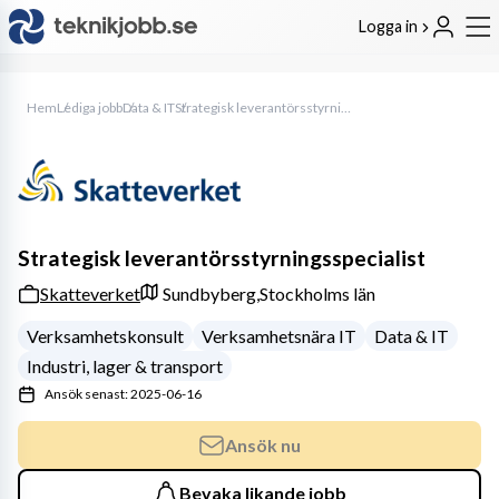
Logga in
Hem
Lediga jobb
Data & IT
Strategisk leverantörsstyrningsspecialist
Strategisk leverantörsstyrningsspecialist
Skatteverket
Sundbyberg,
Stockholms län
Verksamhetskonsult
Verksamhetsnära IT
Data & IT
Industri, lager & transport
Ansök senast: 2025-06-16
Ansök nu
Bevaka likande jobb