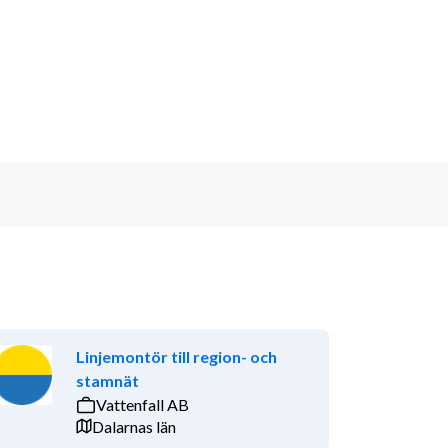
Linjemontör till region- och
stamnät
Vattenfall AB
Dalarnas län