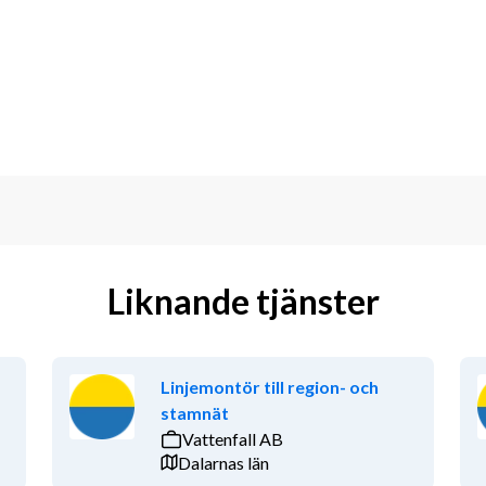
 uppdrag
ör
ng
Liknande tjänster
e
Linjemontör till region- och
stamnät
Vattenfall AB
 med Jobwise.
Dalarnas län