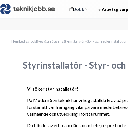
Jobb
Arbetsgivarp
Hem
Lediga jobb
Bygg & anläggning
Styrinstallatör - Styr- och reglerinstallatio
Styrinstallatör - Styr- och
Vi söker styrinstallatör!
På Modern Styrteknik har vi högt ställda krav på profe
förstår att vår framgång vilar på våra medarbetare, 
välmående och utveckling i första rummet.
Du blir del av ett team där samarbete, respekt och s