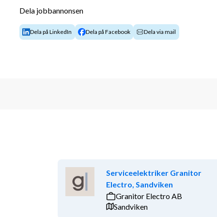
Dela jobbannonsen
Självständig planering och genomförande av
Snabbare service-uppdrag hos kund
Dela på LinkedIn
Dela på Facebook
Dela via mail
Din profil:
Några års yrkeserfarenhet som styrinstallat
ECY-certifierad
B-körkort
Flytande svenska i tal och skrift
Bakgrundskontroll genomförs före anställni
Vi erbjuder:
Konkurrenskraftig lön enl. överenskommels
Kollektivavtal
Friskvårdsbidrag
Serviceelektriker Granitor
Privat sjukvårdsförsäkring
Electro, Sandviken
Granitor Electro AB
Rekryteringsprocessen genomförs i samarbete
Sandviken