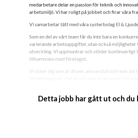
medarbetare delar en passion för teknik och innovati
arbetsmiljö. Vi har roligt på jobbet och firar våra 
Vi samarbetar tätt med våra systerbolag El & Ljusd
Som en del av vårt team får du inte bara en konkurren
varierande arbetsuppgifter, utan också möjligheter ti
utveckling. Vi uppmuntrar och stöder kontinuerligt l
tillsammans med företaget.
Vi söker dig som är driven, ansvarsfull och redo att 
förhållningssätt. Om du vill vara en del av ett företag
uppskattas för din insats, så är Modern Styrteknik rä
Detta jobb har gått ut och du
Är du aktiv lagidrottare idag, eller har en bakgrund i
intressant profil då vi delar samma värderingar och 
man stöttar och hjälper varandra.
Arbetsuppgifter inkluderar:
Styr- och reglerinstallationer samt elinstalla