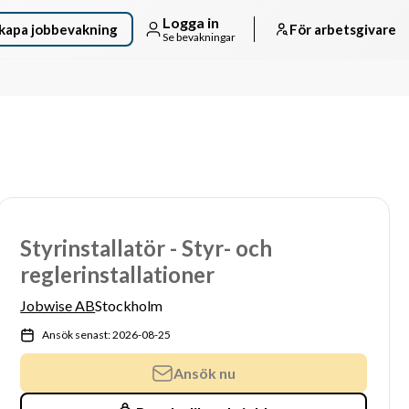
Logga in
kapa jobbevakning
För arbetsgivare
Se bevakningar
Styrinstallatör - Styr- och
reglerinstallationer
Jobwise AB
Stockholm
Ansök senast: 2026-08-25
Ansök nu