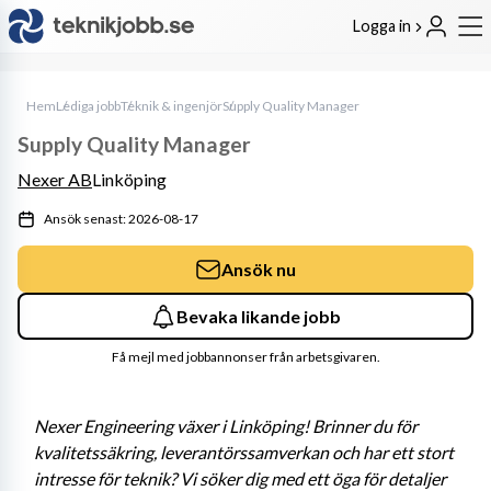
Logga in
Hem
Lediga jobb
Teknik & ingenjör
Supply Quality Manager
Supply Quality Manager
Nexer AB
Linköping
Ansök senast: 2026-08-17
Ansök nu
Bevaka likande jobb
Få mejl med jobbannonser från arbetsgivaren.
Nexer Engineering växer i Linköping! Brinner du för 
kvalitetssäkring, leverantörssamverkan och har ett stort 
intresse för teknik? Vi söker dig med ett öga för detaljer 