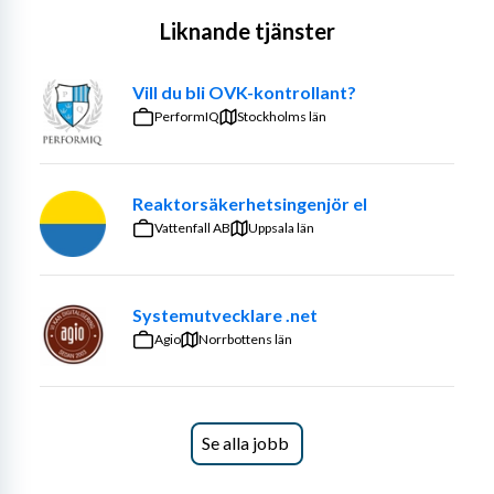
Liknande tjänster
Vill du bli OVK-kontrollant?
PerformIQ
Stockholms län
Reaktorsäkerhetsingenjör el
Vattenfall AB
Uppsala län
Systemutvecklare .net
Agio
Norrbottens län
Se alla jobb