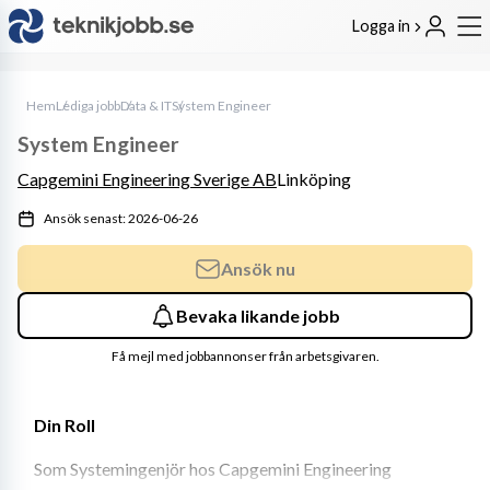
Logga in
Hem
Lediga jobb
Data & IT
System Engineer
System Engineer
Capgemini Engineering Sverige AB
Linköping
Ansök senast: 2026-06-26
Ansök nu
Bevaka likande jobb
Få mejl med jobbannonser från arbetsgivaren.
Din Roll
Som Systemingenjör hos Capgemini Engineering 