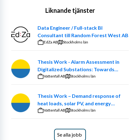
Liknande tjänster
Data Engineer / Full-stack BI
Consultant till Random Forest West AB
EdZa AB
Stockholms län
Thesis Work - Alarm Assessment in
Digitalized Substations: Towards
Smarter Maintenance Decisions
Vattenfall AB
Stockholms län
Thesis Work – Demand response of
heat loads, solar PV, and energy
communities at the Church of Sweden.
Vattenfall AB
Stockholms län
Se alla jobb