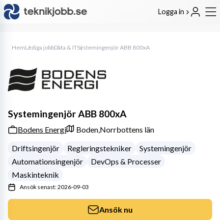
Logga in
Hem
Lediga jobb
Data & IT
Systemingenjör ABB 800xA
Systemingenjör ABB 800xA
Bodens Energi
Boden,
Norrbottens län
Driftsingenjör
Regleringstekniker
Systemingenjör
Automationsingenjör
DevOps & Processer
Maskinteknik
Ansök senast: 2026-09-03
Ansök nu