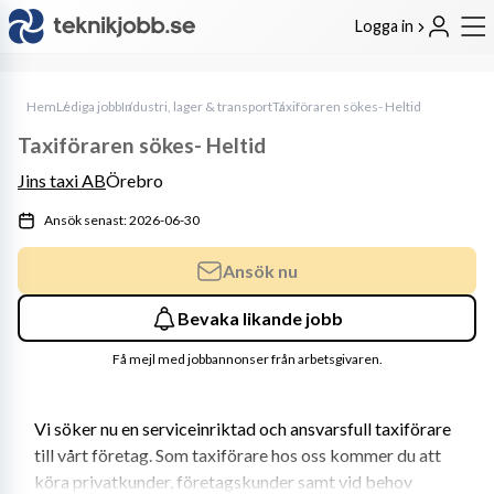
Logga in
Hem
Lediga jobb
Industri, lager & transport
Taxiföraren sökes- Heltid
Taxiföraren sökes- Heltid
Jins taxi AB
Örebro
Ansök senast: 2026-06-30
Ansök nu
Bevaka likande jobb
Få mejl med jobbannonser från arbetsgivaren.
Vi söker nu en serviceinriktad och ansvarsfull taxiförare 
till vårt företag. Som taxiförare hos oss kommer du att 
köra privatkunder, företagskunder samt vid behov 