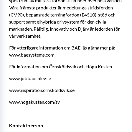
spektrum av militära fordon till kunder över hela världen. 
Våra främsta produkter är medeltunga stridsfordon 
(CV90), bepansrade terrängfordon (BvS10), stöd och 
support samt elhybrida drivsystem för den civila 
marknaden. Pålitlig, Innovativ och Djärv är ledorden för 
vår verksamhet.
För ytterligare information om BAE läs gärna mer på: 
www.baesystems.com
För information om Örnsköldsvik och Höga Kusten
www.jobbaochlev.se
www.inspiration.ornskoldsvik.se
www.hogakusten.com/sv
Kontaktperson