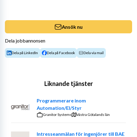
Ansök nu
Dela jobbannonsen
Dela på LinkedIn
Dela på Facebook
Dela via mail
Liknande tjänster
Programmerare inom
Automation/El/Styr
Granitor Systems
Västra Götalands län
Intresseanmälan för ingenjörer till BAE