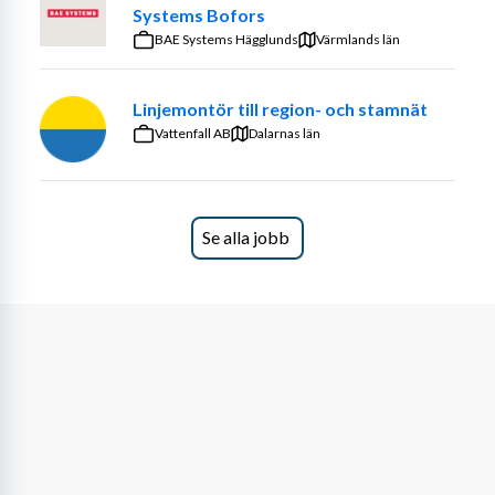
Systems Bofors
BAE Systems Hägglunds
Värmlands län
Linjemontör till region- och stamnät
Vattenfall AB
Dalarnas län
Se alla jobb