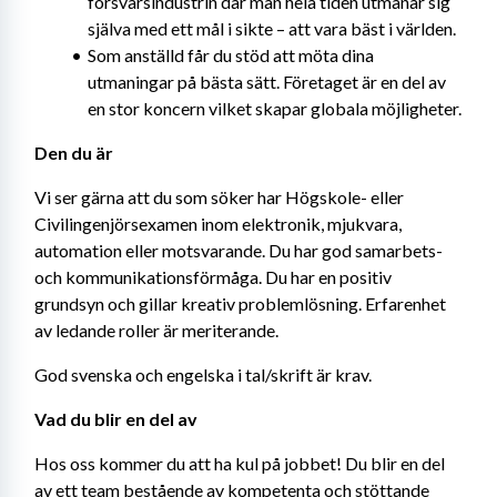
försvarsindustrin där man hela tiden utmanar sig 
själva med ett mål i sikte – att vara bäst i världen.
Som anställd får du stöd att möta dina 
utmaningar på bästa sätt. Företaget är en del av 
en stor koncern vilket skapar globala möjligheter.
Den du är
Vi ser gärna att du som söker har Högskole- eller 
Civilingenjörsexamen inom elektronik, mjukvara, 
automation eller motsvarande. Du har god samarbets- 
och kommunikationsförmåga. Du har en positiv 
grundsyn och gillar kreativ problemlösning. Erfarenhet 
av ledande roller är meriterande.
God svenska och engelska i tal/skrift är krav.
Vad du blir en del av
Hos oss kommer du att ha kul på jobbet! Du blir en del 
av ett team bestående av kompetenta och stöttande 