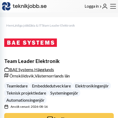
Logga in
Hem
Lediga jobb
Data & IT
Team Leader Elektronik
Team Leader Elektronik
BAE Systems Hägglunds
Örnsköldsvik,
Västernorrlands län
Teamledare
Embeddedutvecklare
Elektronikingenjör
Teknisk projektledare
Systemingenjör
Automationsingenjör
Ansök senast: 2026-08-16