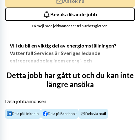
Ansök nu
Bevaka likande jobb
Få mejl med jobbannonser från arbetsgivaren.
Vill du bli en viktig del av energiomställningen? 
Vattenfall Services är Sveriges ledande 
entreprenadbolag inom energi- och 
elkraftsområdet och vi utvecklar Sveriges 
Detta jobb har gått ut och du kan inte
energiinfrastruktur! Hos oss jobbar du i en 
längre ansöka
framtidsbransch med stort fokus på en hållbar 
framtid. Vi behöver fler energihjältar som 
tillsammans med oss vill göra skillnad, för hela 
Dela jobbannonsen
samhället.  
Dela på LinkedIn
Dela på Facebook
Dela via mail
Vattenfall Services Teknikakademi
 är ett 7 månaders-
program där du får chansen att spetsutbilda dig till 
antingen Kontrollanläggningsingenjör eller Konstruktör. 