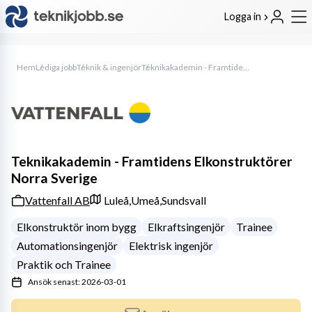
Logga in
Hem
Lediga jobb
Teknik & ingenjör
Teknikakademin - Framtidens Elkonstruktörer Norra Sverige
Teknikakademin - Framtidens Elkonstruktörer
Norra Sverige
Vattenfall AB
Luleå,
Umeå,
Sundsvall
Elkonstruktör inom bygg
Elkraftsingenjör
Trainee
Automationsingenjör
Elektrisk ingenjör
Praktik och Trainee
Ansök senast: 2026-03-01