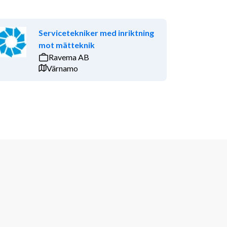
Servicetekniker med inriktning
mot mätteknik
Ravema AB
Värnamo