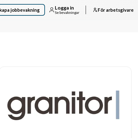
Logga in
kapa jobbevakning
För arbetsgivare
Se bevakningar