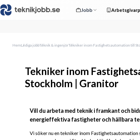
Jobb
Arbetsgivarp
Hem
Lediga jobb
Teknik & ingenjör
Tekniker inom Fastighetsautomation till St
Tekniker inom Fastighetsa
Stockholm | Granitor
Vill du arbeta med teknik i framkant och bidr
energieffektiva fastigheter och hållbara t
Vi söker nu en tekniker inom Fastighetsautomation so