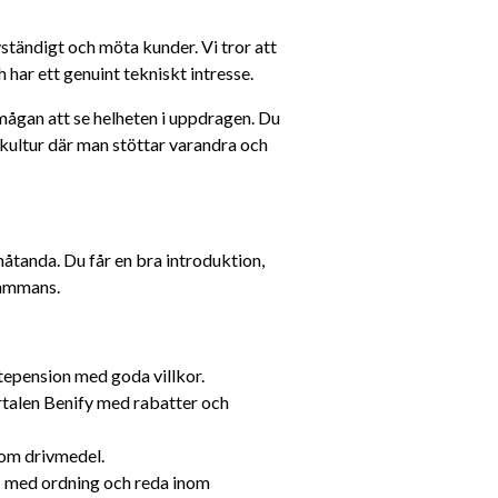
vständigt och möta kunder. Vi tror att 
 har ett genuint tekniskt intresse.
rmågan att se helheten i uppdragen. Du 
 kultur där man stöttar varandra och 
åtanda. Du får en bra introduktion, 
lsammans.
stepension med goda villkor.
rtalen Benify med rabatter och 
nom drivmedel.
– med ordning och reda inom 