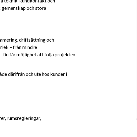
a teknik, kundkontakt och 
k gemenskap och stora 
mering, driftsättning och 
lek – från mindre 
Du får möjlighet att följa projekten 
de därifrån och ute hos kunder i 
r, rumsregleringar, 