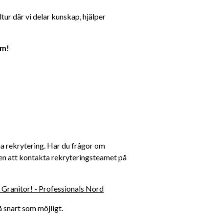
ur där vi delar kunskap, hjälper 
um!
 rekrytering. Har du frågor om 
en att kontakta rekryteringsteamet på 
 Granitor! - Professionals Nord
å snart som möjligt.