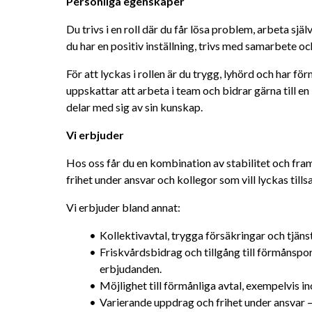
Personliga egenskaper
Du trivs i en roll där du får lösa problem, arbeta själ
du har en positiv inställning, trivs med samarbete och
För att lyckas i rollen är du trygg, lyhörd och har fö
uppskattar att arbeta i team och bidrar gärna till en
delar med sig av sin kunskap.
Vi erbjuder
Hos oss får du en kombination av stabilitet och fram
frihet under ansvar och kollegor som vill lyckas til
Vi erbjuder bland annat:
Kollektivavtal, trygga försäkringar och tjän
Friskvårdsbidrag och tillgång till förmånspo
erbjudanden.
Möjlighet till förmånliga avtal, exempelvis i
Varierande uppdrag och frihet under ansvar 