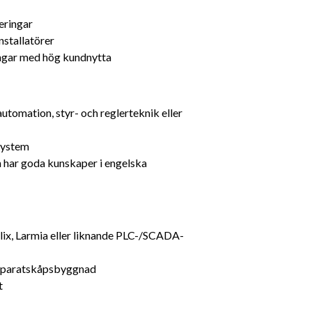
eringar
nstallatörer
ningar med hög kundnytta
utomation, styr- och reglerteknik eller 
system
 har goda kunskaper i engelska
lix, Larmia eller liknande PLC-/SCADA-
 apparatskåpsbyggnad
t