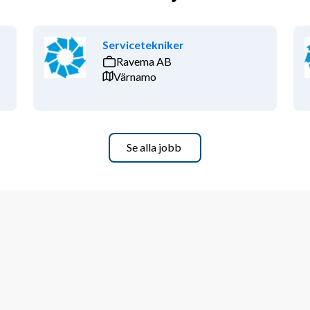
Servicetekniker
Ravema AB
Värnamo
Se alla jobb