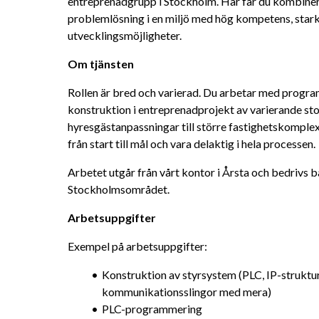
entreprenadgrupp i Stockholm. Här får du kombiner
problemlösning i en miljö med hög kompetens, star
utvecklingsmöjligheter.
Om tjänsten
Rollen är bred och varierad. Du arbetar med program
konstruktion i entreprenadprojekt av varierande stor
hyresgästanpassningar till större fastighetskomplex. 
från start till mål och vara delaktig i hela processen.
Arbetet utgår från vårt kontor i Årsta och bedrivs bå
Stockholmsområdet.
Arbetsuppgifter
Exempel på arbetsuppgifter:
Konstruktion av styrsystem (PLC, IP-strukture
kommunikationsslingor med mera)
PLC-programmering