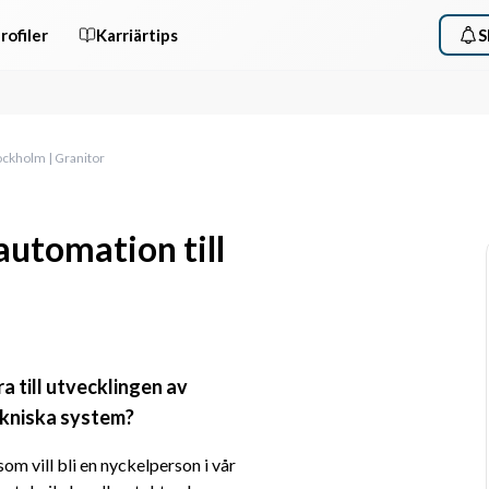
rofiler
Karriärtips
S
ockholm | Granitor
utomation till
a till utvecklingen av 
ekniska system?
m vill bli en nyckelperson i vår 