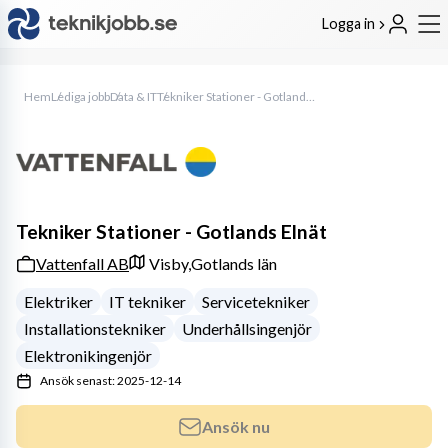
Logga in
Hem
Lediga jobb
Data & IT
Tekniker Stationer - Gotlands Elnät
Tekniker Stationer - Gotlands Elnät
Vattenfall AB
Visby,
Gotlands län
Elektriker
IT tekniker
Servicetekniker
Installationstekniker
Underhållsingenjör
Elektronikingenjör
Ansök senast: 2025-12-14
Ansök nu