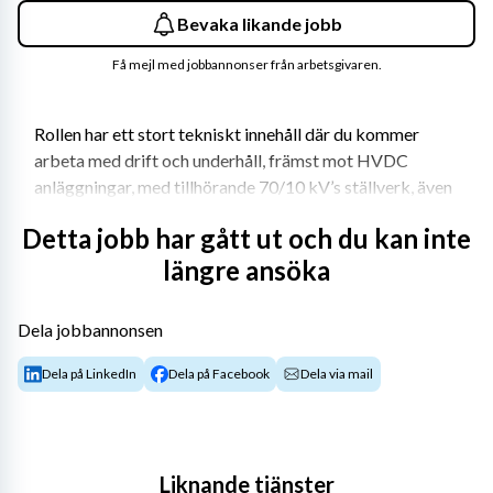
Bevaka likande jobb
Få mejl med jobbannonser från arbetsgivaren.
Rollen har ett stort tekniskt innehåll där du kommer 
arbeta med drift och underhåll, främst mot HVDC 
anläggningar, med tillhörande 70/10 kV’s ställverk, även 
felavhjälpning och nybyggnation ingår.
Detta jobb har gått ut och du kan inte
I rollen ingår även hantering av reläskydd och 
längre ansöka
kontrollutrustning, samt installation av kontroll- och 
kraftkablage. Beredskap ingår i tjänsten.
Dela jobbannonsen
Hos oss finns det goda möjligheter att vidareutveckla 
Dela på LinkedIn
Dela på Facebook
Dela via mail
sin kompetens i något av våra många specialområden.
Kvalifikationer
Som person ser vi att du tycker om att ta ansvar, är 
Liknande tjänster