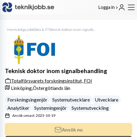
Logga in
Hem
Lediga jobb
Data & IT
Teknisk doktor inom signalbehandling
Teknisk doktor inom signalbehandling
Totalförsvarets forskningsinstitut, FOI
Linköping,
Östergötlands län
Forskningsingenjör
Systemutvecklare
Utvecklare
Analytiker
Systemingenjör
Systemutveckling
Ansök senast: 2025-10-19
Ansök nu