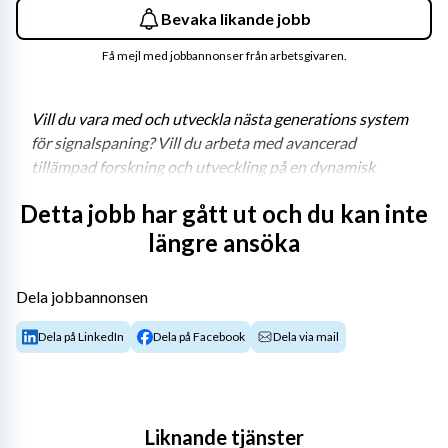
Bevaka likande jobb
Få mejl med jobbannonser från arbetsgivaren.
Vill du vara med och utveckla nästa generations system 
för signalspaning? Vill du arbeta med avancerad 
tillämpad forskning och utveckling på en dynamisk 
arbetsplats i teknikens framkant?Då kan FOI vara din 
Detta jobb har gått ut och du kan inte
nya arbetsplats! Vi erbjuder ett arbetsliv i balans, en 
längre ansöka
utvecklande arbetsmiljö och ett samhällsviktigt arbete!
Dela jobbannonsen
Om tjänsten
Dela på LinkedIn
Dela på Facebook
Dela via mail
Du kommer att arbeta i teknikens framkant och driva 
teoretisk utveckling inom ditt område. Våra 
uppdragsgivare ber oss utmana fysikens gränser vilket 
gör att vi utvecklar lösningar som inte bara använder den 
Liknande tjänster