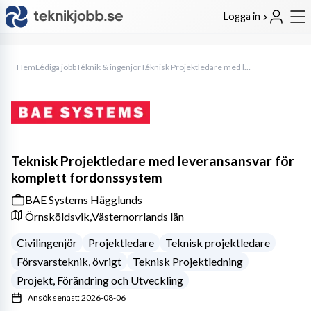
Logga in
Hem
Lediga jobb
Teknik & ingenjör
Teknisk Projektledare med leveransansvar för komplett fordonssystem
Teknisk Projektledare med leveransansvar för
komplett fordonssystem
BAE Systems Hägglunds
Örnsköldsvik,
Västernorrlands län
Civilingenjör
Projektledare
Teknisk projektledare
Försvarsteknik, övrigt
Teknisk Projektledning
Projekt, Förändring och Utveckling
Ansök senast: 2026-08-06