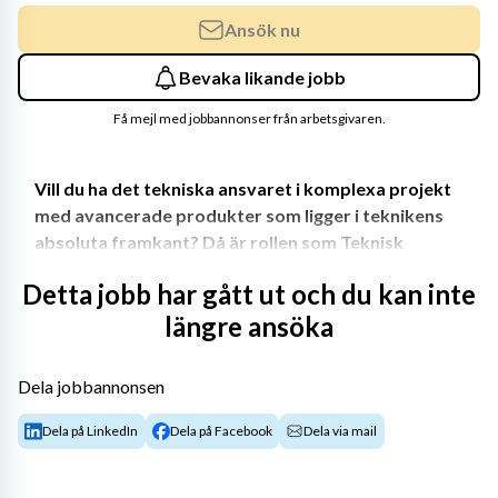
Ansök nu
Bevaka likande jobb
Få mejl med jobbannonser från arbetsgivaren.
Vill du ha det tekniska ansvaret i komplexa projekt 
med avancerade produkter som ligger i teknikens 
absoluta framkant? Då är rollen som Teknisk 
Projektledare hos BAE Systems Hägglunds jobbet 
Detta jobb har gått ut och du kan inte
för dig. Tveka inte att skicka in din ansökan och bli 
längre ansöka
en del av ett internationellt, expansivt och 
innovativt företag inom försvarsindustrin som 
erbjuder sina anställda fina förmåner och 
Dela jobbannonsen
utvecklingsmöjligheter!
Dela på LinkedIn
Dela på Facebook
Dela via mail
Din framtida utmaning