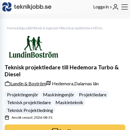
Logga in
Hem
Lediga jobb
Teknik & ingenjör
Teknisk projektledare till Hedemora Turbo & Diesel
Teknisk projektledare till Hedemora Turbo &
Diesel
Lundin & Boström
Hedemora,
Dalarnas län
Projektingenjör
Maskiningenjör
Projektledare
Teknisk projektledare
Maskinteknik
Teknisk Projektledning
Ansök senast: 2026-08-31