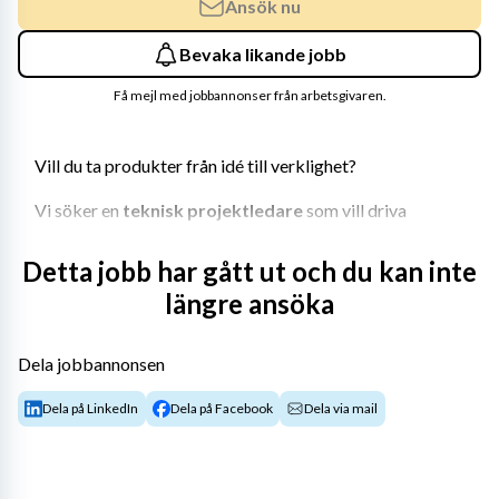
Ansök nu
Bevaka likande jobb
Få mejl med jobbannonser från arbetsgivaren.
Vill du ta produkter från idé till verklighet?
Vi söker en 
teknisk projektledare
 som vill driva 
införandet av nya produkter – från offert till 
serieproduktion.
Detta jobb har gått ut och du kan inte
längre ansöka
Din roll:
Ansvara tekniskt för produktinföranden
Dela jobbannonsen
Koordinera aktiviteter från kundens koncept till 
färdig produkt
Dela på LinkedIn
Dela på Facebook
Dela via mail
Ha dialog med kunder och interna avdelningar
Arbeta med dokumentation och ritningar