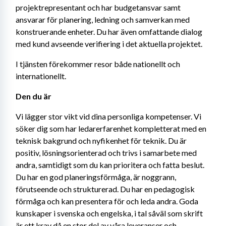
projektrepresentant och har budgetansvar samt 
ansvarar för planering, ledning och samverkan med 
konstruerande enheter. Du har även omfattande dialog 
med kund avseende verifiering i det aktuella projektet.
I tjänsten förekommer resor både nationellt och 
internationellt.
Den du är
Vi lägger stor vikt vid dina personliga kompetenser. Vi 
söker dig som har ledarerfarenhet kompletterat med en 
teknisk bakgrund och nyfikenhet för teknik. Du är 
positiv, lösningsorienterad och trivs i samarbete med 
andra, samtidigt som du kan prioritera och fatta beslut. 
Du har en god planeringsförmåga, är noggrann, 
förutseende och strukturerad. Du har en pedagogisk 
förmåga och kan presentera för och leda andra. Goda 
kunskaper i svenska och engelska, i tal såväl som skrift 
är ett krav då en stor del av våra leveranser och 