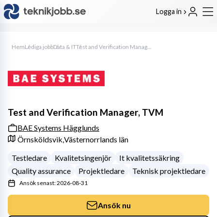
Logga in
Hem
Lediga jobb
Data & IT
Test and Verification Manager, TVM
Test and Verification Manager, TVM
BAE Systems Hägglunds
Örnsköldsvik,
Västernorrlands län
Testledare
Kvalitetsingenjör
It kvalitetssäkring
Quality assurance
Projektledare
Teknisk projektledare
Ansök senast: 2026-08-31
Ansök nu