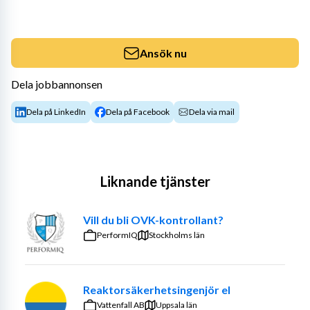
Ansök nu
Dela jobbannonsen
Dela på LinkedIn
Dela på Facebook
Dela via mail
Liknande tjänster
Vill du bli OVK-kontrollant?
PerformIQ
Stockholms län
Reaktorsäkerhetsingenjör el
Vattenfall AB
Uppsala län