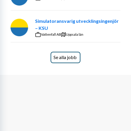
Simulatoransvarig utvecklingsingenjör
– KSU
Vattenfall AB
Uppsala län
Se alla jobb