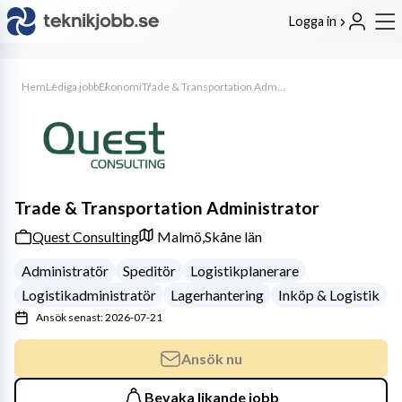
Logga in
Hem
Lediga jobb
Ekonomi
Trade & Transportation Administrator
Trade & Transportation Administrator
Quest Consulting
Malmö,
Skåne län
Administratör
Speditör
Logistikplanerare
Logistikadministratör
Lagerhantering
Inköp & Logistik
Ansök senast: 2026-07-21
Ansök nu
Bevaka likande jobb