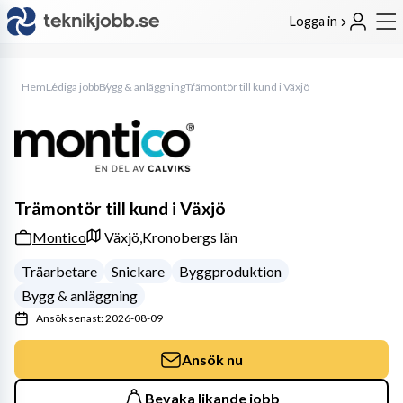
Logga in
Hem
Lediga jobb
Bygg & anläggning
Trämontör till kund i Växjö
Trämontör till kund i Växjö
Montico
Växjö,
Kronobergs län
Träarbetare
Snickare
Byggproduktion
Bygg & anläggning
Ansök senast: 2026-08-09
Ansök nu
Bevaka likande jobb