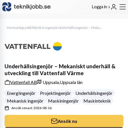
Logga in
Hem
Lediga jobb
Teknik & ingenjör
Underhållsingenjör – Mekaniskt underhåll & utveckling till Vattenfall Värme
Underhållsingenjör – Mekaniskt underhåll &
utveckling till Vattenfall Värme
Vattenfall AB
Uppsala,
Uppsala län
Energiingenjör
Projektingenjör
Underhållsingenjör
Mekanisk ingenjör
Maskiningenjör
Maskinteknik
Ansök senast: 2026-08-16
Ansök nu