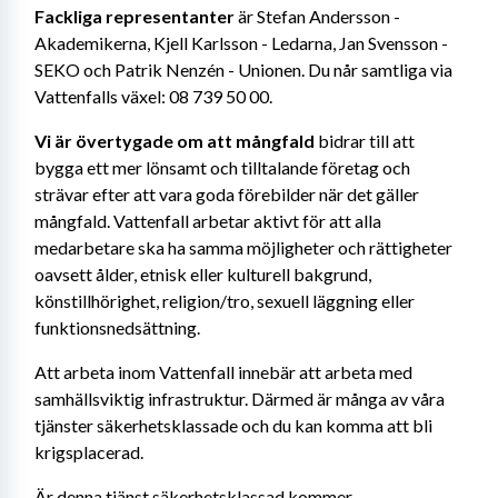
Fackliga representanter 
är Stefan Andersson - 
Akademikerna, Kjell Karlsson - Ledarna, Jan Svensson - 
SEKO och Patrik Nenzén - Unionen. Du når samtliga via 
Vattenfalls växel: 08 739 50 00.
Vi är övertygade om att mångfald
 bidrar till att 
bygga ett mer lönsamt och tilltalande företag och 
strävar efter att vara goda förebilder när det gäller 
mångfald. Vattenfall arbetar aktivt för att alla 
medarbetare ska ha samma möjligheter och rättigheter 
oavsett ålder, etnisk eller kulturell bakgrund, 
könstillhörighet, religion/tro, sexuell läggning eller 
funktionsnedsättning.
Att arbeta inom Vattenfall innebär att arbeta med 
samhällsviktig infrastruktur. Därmed är många av våra 
tjänster säkerhetsklassade och du kan komma att bli 
krigsplacerad.
Är denna tjänst säkerhetsklassad kommer 