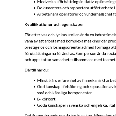
Medverka i förbättringsinitiativ, optimering
Dokumentera och rapportera utfört arbete i
Arbeta nära operatörer och underhållschef för
Kvalifikationer och egenskaper
För att trivas och lyckas i rollen är du en industrime
vana av att arbeta med komplexa maskiner där precisi
prestigelös och lösningsorienterad med förmåga att v
förutsättningarna förändras. Som person är du social,
och uppskattar samarbete tillsammans med teamet
Därtill har du:
Minst 5 års erfarenhet av finmekaniskt arbet
God kunskap i felsökning och reparation av
små och känsliga komponenter.
B-körkort.
Goda kunskaper i svenska och engelska, i tal 
Det är meriterande om du har kunskap, kännedom el