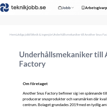
Jobb
Arbetsgivarp
Hem
Lediga jobb
Teknik & ingenjör
Underhållsmekaniker till Another Snus Fac
Underhållsmekaniker till
Factory
Om företaget
Another Snus Factory befinner sig i en spännande til
producerar snusprodukter och varumärken där kvalite
centrum. Bolaget grundades 2019 med en tydlig ambi