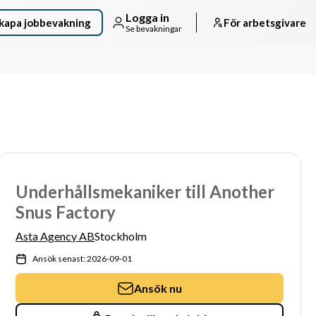
Logga in
kapa jobbevakning
För arbetsgivare
Se bevakningar
Underhållsmekaniker till Another
Snus Factory
Asta Agency AB
Stockholm
Ansök senast: 2026-09-01
Ansök nu