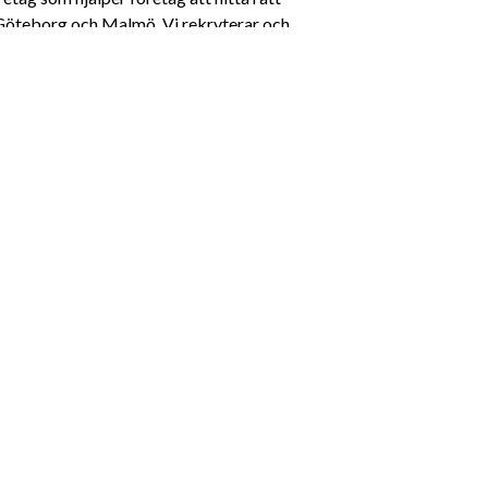
Göteborg och Malmö. Vi rekryterar och 
g, marknad, HR, kundservice, ekonomi, 
långsiktighet och smarta lösningar 
ng och hyrrekrytering på 