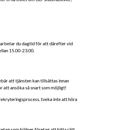
rbetar du dagtid för att därefter vid 
ellan 15.00-23.00.
bär att tjänsten kan tillsättas innan 
 att ansöka så snart som möjligt!
ekryteringsprocess, tveka inte att höra 
tag som hjälper företag att hitta rätt 