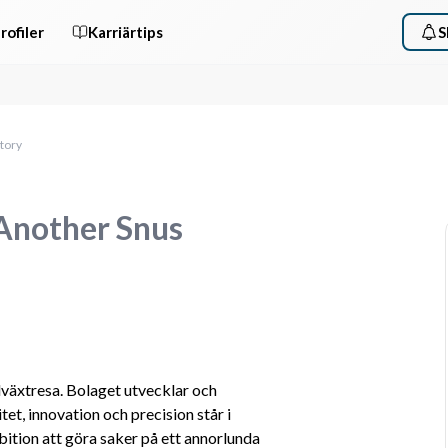
rofiler
Karriärtips
S
tory
 Another Snus
lväxtresa. Bolaget utvecklar och 
t, innovation och precision står i 
tion att göra saker på ett annorlunda 