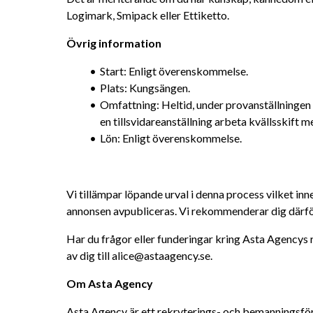
Logimark, Smipack eller Ettiketto.
Övrig information
Start: Enligt överenskommelse.
Plats: Kungsängen.
Omfattning: Heltid, under provanställningen a
en tillsvidareanställning arbeta kvällsskift m
Lön: Enligt överenskommelse.
Vi tillämpar löpande urval i denna process vilket inne
annonsen avpubliceras. Vi rekommenderar dig därför
Har du frågor eller funderingar kring Asta Agencys r
av dig till alice@astaagency.se.
Om Asta Agency
Asta Agency är ett rekryterings- och bemanningsföre