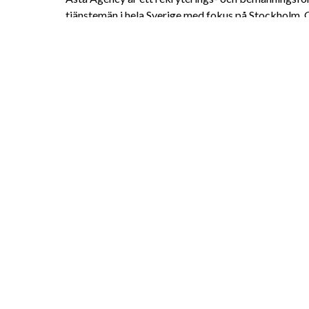
tjänstemän i hela Sverige med fokus på Stockholm, 
hyr ut specialister och generalister inom försäljnin
administration, IT och tech. Med fokus på kvalitet, 
stöttar vi både företag och kandidater i nästa steg.
Läs mer om hur vi arbetar med rekrytering, bemanni
astaagency.se.
Dela jobbannonsen
Dela på LinkedIn
Dela på Facebook
Dela via mail