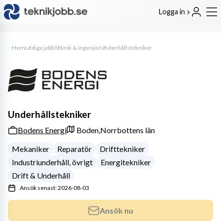
Logga in
Hem
Lediga jobb
Teknik & ingenjör
Underhållstekniker
Underhållstekniker
Bodens Energi
Boden,
Norrbottens län
Mekaniker
Reparatör
Drifttekniker
Industriunderhåll, övrigt
Energitekniker
Drift & Underhåll
Ansök senast: 2026-08-03
Ansök nu